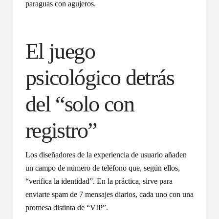
paraguas con agujeros.
El juego
psicológico detrás
del “solo con
registro”
Los diseñadores de la experiencia de usuario añaden
un campo de número de teléfono que, según ellos,
“verifica la identidad”. En la práctica, sirve para
enviarte spam de 7 mensajes diarios, cada uno con una
promesa distinta de “VIP”.