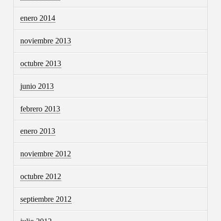
enero 2014
noviembre 2013
octubre 2013
junio 2013
febrero 2013
enero 2013
noviembre 2012
octubre 2012
septiembre 2012