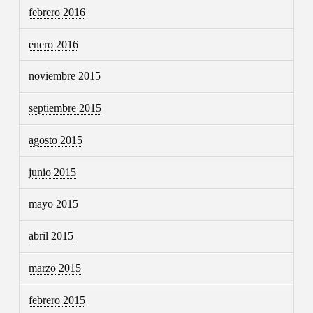
febrero 2016
enero 2016
noviembre 2015
septiembre 2015
agosto 2015
junio 2015
mayo 2015
abril 2015
marzo 2015
febrero 2015