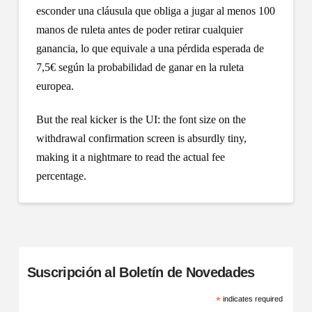
esconder una cláusula que obliga a jugar al menos 100
manos de ruleta antes de poder retirar cualquier
ganancia, lo que equivale a una pérdida esperada de
7,5€ según la probabilidad de ganar en la ruleta
europea.
But the real kicker is the UI: the font size on the
withdrawal confirmation screen is absurdly tiny,
making it a nightmare to read the actual fee
percentage.
Suscripción al Boletín de Novedades
*
indicates required