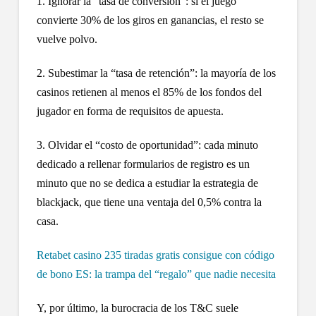
1. Ignorar la “tasa de conversión”: si el juego
convierte 30% de los giros en ganancias, el resto se
vuelve polvo.
2. Subestimar la “tasa de retención”: la mayoría de los
casinos retienen al menos el 85% de los fondos del
jugador en forma de requisitos de apuesta.
3. Olvidar el “costo de oportunidad”: cada minuto
dedicado a rellenar formularios de registro es un
minuto que no se dedica a estudiar la estrategia de
blackjack, que tiene una ventaja del 0,5% contra la
casa.
Retabet casino 235 tiradas gratis consigue con código
de bono ES: la trampa del “regalo” que nadie necesita
Y, por último, la burocracia de los T&C suele