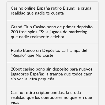
Casino online España retiro Bizum: la cruda
realidad que nadie te cuenta
Grand Club Casino bono de primer depósito
200 free spins ES: la jugada de marketing
que nadie realmente celebra
Punto Banco sin Depósito: La Trampa del
“Regalo” que No Existe
20bet casino bono sin depósito para nuevos
jugadores España: la trampa que todos caen
sin ver la letra pequeña
Casino retiro criptomonedas: la cruda
realidad que los operadores no quieren que
veas