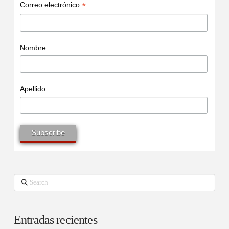
*
Correo electrónico
Nombre
Apellido
Search
Entradas recientes