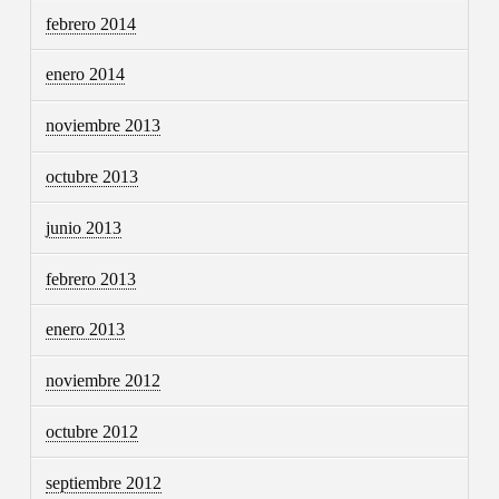
febrero 2014
enero 2014
noviembre 2013
octubre 2013
junio 2013
febrero 2013
enero 2013
noviembre 2012
octubre 2012
septiembre 2012