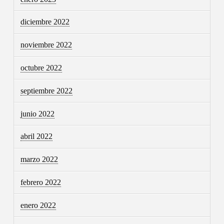
diciembre 2022
noviembre 2022
octubre 2022
septiembre 2022
junio 2022
abril 2022
marzo 2022
febrero 2022
enero 2022