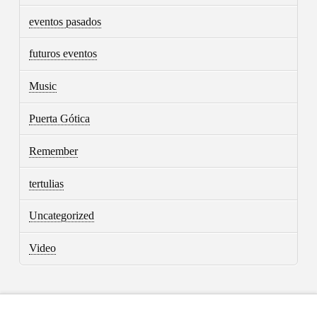
eventos pasados
futuros eventos
Music
Puerta Gótica
Remember
tertulias
Uncategorized
Video