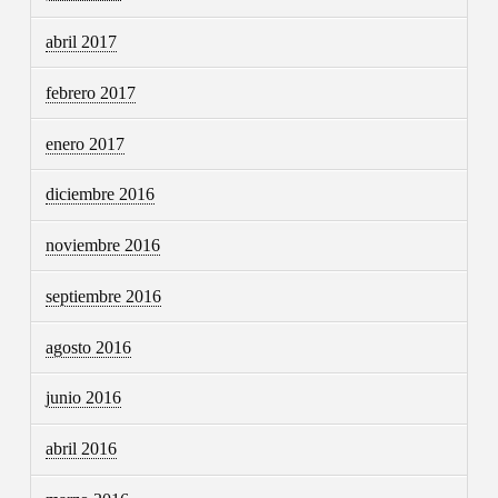
abril 2017
febrero 2017
enero 2017
diciembre 2016
noviembre 2016
septiembre 2016
agosto 2016
junio 2016
abril 2016