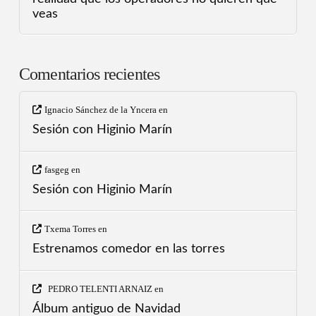
veas
Comentarios recientes
Ignacio Sánchez de la Yncera
en
Sesión con Higinio Marín
fasgeg
en
Sesión con Higinio Marín
Txema Torres
en
Estrenamos comedor en las torres
PEDRO TELENTI ARNAIZ
en
Álbum antiguo de Navidad