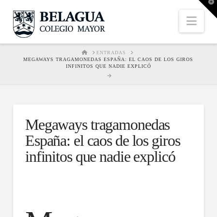
T
t
W
Nav
HOME
ENTRADAS
MEGAWAYS TRAGAMONEDAS ESPAÑA: EL CAOS DE LOS GIROS
INFINITOS QUE NADIE EXPLICÓ
Megaways tragamonedas
España: el caos de los giros
infinitos que nadie explicó