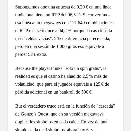
Supongamos que una apuesta de 0,20 € en una línea
tradicional tiene un RTP del 96,5 %. Si convertimos
esa línea a un megaways con 117.649 combinaciones,
el RTP real se reduce a 94,2 % porque la casa inserta
más “celdas vacías”. 5 % de diferencia parece nada,
pero en una sesión de 1.000 giros eso equivale a
perder 52 € extra.
Because the player thinks “solo un spin gratis”, la
realidad es que el casino ha añadido 2,5 % más de
volatilidad, que para el jugador equivale a 125 € de
pérdida adicional en un bankroll de 500 €.
But el verdadero truco está en la función de “cascada”
de Gonzo’s Quest, que en su versión megaways
duplica los símbolos en cada caída. En vez de una
simple caída de 3 símbolos, ahora hay 6, y la