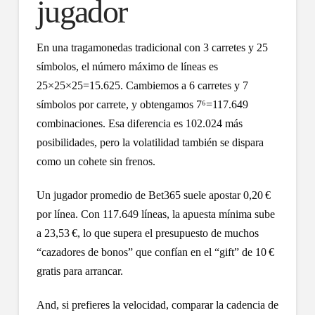
jugador
En una tragamonedas tradicional con 3 carretes y 25
símbolos, el número máximo de líneas es
25×25×25=15.625. Cambiemos a 6 carretes y 7
símbolos por carrete, y obtengamos 7⁶=117.649
combinaciones. Esa diferencia es 102.024 más
posibilidades, pero la volatilidad también se dispara
como un cohete sin frenos.
Un jugador promedio de Bet365 suele apostar 0,20 €
por línea. Con 117.649 líneas, la apuesta mínima sube
a 23,53 €, lo que supera el presupuesto de muchos
“cazadores de bonos” que confían en el “gift” de 10 €
gratis para arrancar.
And, si prefieres la velocidad, comparar la cadencia de