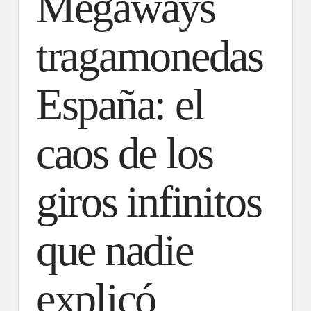
Megaways
tragamonedas
España: el
caos de los
giros infinitos
que nadie
explicó