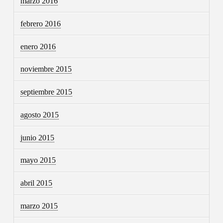
marzo 2016
febrero 2016
enero 2016
noviembre 2015
septiembre 2015
agosto 2015
junio 2015
mayo 2015
abril 2015
marzo 2015