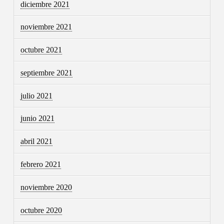
diciembre 2021
noviembre 2021
octubre 2021
septiembre 2021
julio 2021
junio 2021
abril 2021
febrero 2021
noviembre 2020
octubre 2020