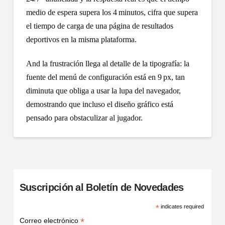
medio de espera supera los 4 minutos, cifra que supera
el tiempo de carga de una página de resultados
deportivos en la misma plataforma.
And la frustración llega al detalle de la tipografía: la
fuente del menú de configuración está en 9 px, tan
diminuta que obliga a usar la lupa del navegador,
demostrando que incluso el diseño gráfico está
pensado para obstaculizar al jugador.
Suscripción al Boletín de Novedades
*
indicates required
*
Correo electrónico