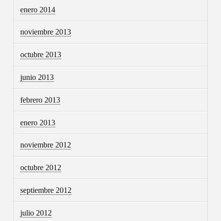
enero 2014
noviembre 2013
octubre 2013
junio 2013
febrero 2013
enero 2013
noviembre 2012
octubre 2012
septiembre 2012
julio 2012