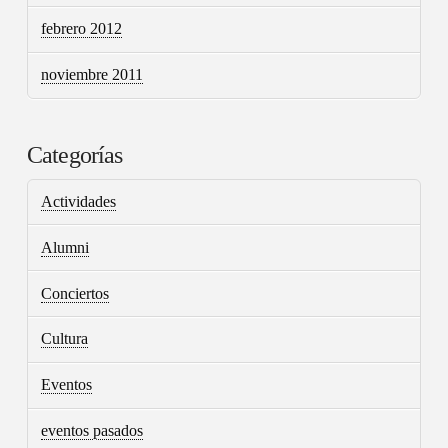
febrero 2012
noviembre 2011
Categorías
Actividades
Alumni
Conciertos
Cultura
Eventos
eventos pasados