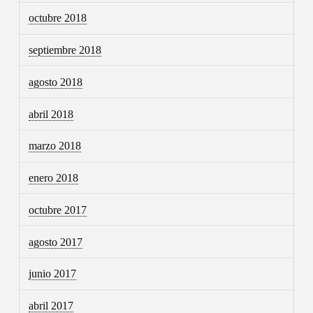
octubre 2018
septiembre 2018
agosto 2018
abril 2018
marzo 2018
enero 2018
octubre 2017
agosto 2017
junio 2017
abril 2017