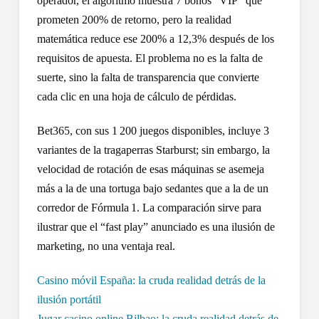
operador, el algoritmo muestra 7 bonos “VIP” que
prometen 200% de retorno, pero la realidad
matemática reduce ese 200% a 12,3% después de los
requisitos de apuesta. El problema no es la falta de
suerte, sino la falta de transparencia que convierte
cada clic en una hoja de cálculo de pérdidas.
Bet365, con sus 1 200 juegos disponibles, incluye 3
variantes de la tragaperras Starburst; sin embargo, la
velocidad de rotación de esas máquinas se asemeja
más a la de una tortuga bajo sedantes que a la de un
corredor de Fórmula 1. La comparación sirve para
ilustrar que el “fast play” anunciado es una ilusión de
marketing, no una ventaja real.
Casino móvil España: la cruda realidad detrás de la
ilusión portátil
Jugar casino online Bilbao: la cruda realidad detrás de