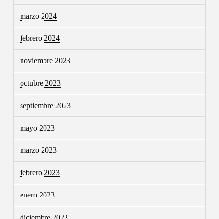
marzo 2024
febrero 2024
noviembre 2023
octubre 2023
septiembre 2023
mayo 2023
marzo 2023
febrero 2023
enero 2023
diciembre 2022