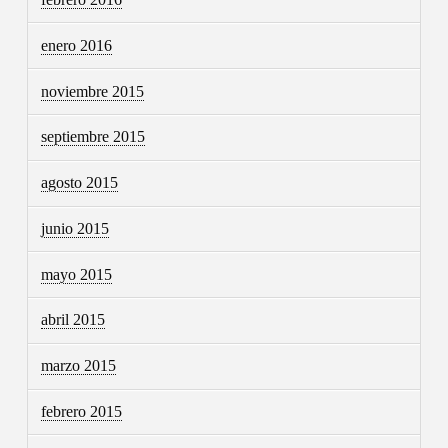
enero 2016
noviembre 2015
septiembre 2015
agosto 2015
junio 2015
mayo 2015
abril 2015
marzo 2015
febrero 2015