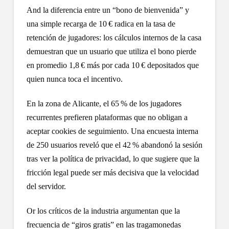
And la diferencia entre un “bono de bienvenida” y
una simple recarga de 10 € radica en la tasa de
retención de jugadores: los cálculos internos de la casa
demuestran que un usuario que utiliza el bono pierde
en promedio 1,8 € más por cada 10 € depositados que
quien nunca toca el incentivo.
En la zona de Alicante, el 65 % de los jugadores
recurrentes prefieren plataformas que no obligan a
aceptar cookies de seguimiento. Una encuesta interna
de 250 usuarios reveló que el 42 % abandonó la sesión
tras ver la política de privacidad, lo que sugiere que la
fricción legal puede ser más decisiva que la velocidad
del servidor.
Or los críticos de la industria argumentan que la
frecuencia de “giros gratis” en las tragamonedas