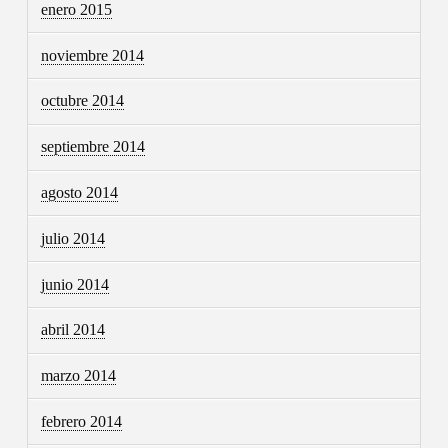
enero 2015
noviembre 2014
octubre 2014
septiembre 2014
agosto 2014
julio 2014
junio 2014
abril 2014
marzo 2014
febrero 2014