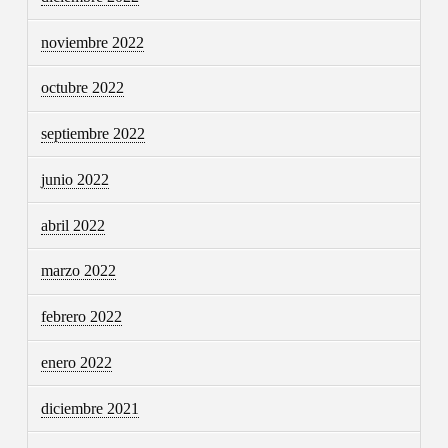
noviembre 2022
octubre 2022
septiembre 2022
junio 2022
abril 2022
marzo 2022
febrero 2022
enero 2022
diciembre 2021