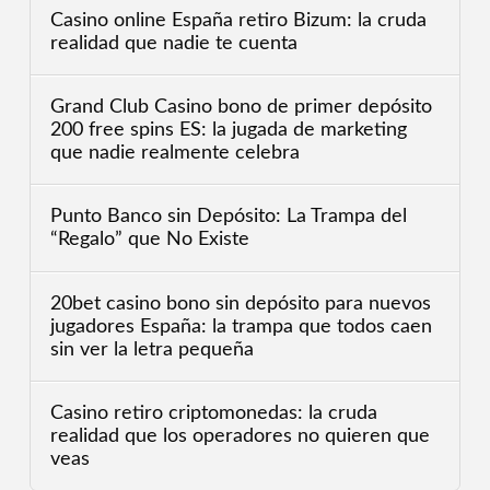
Casino online España retiro Bizum: la cruda
realidad que nadie te cuenta
Grand Club Casino bono de primer depósito
200 free spins ES: la jugada de marketing
que nadie realmente celebra
Punto Banco sin Depósito: La Trampa del
“Regalo” que No Existe
20bet casino bono sin depósito para nuevos
jugadores España: la trampa que todos caen
sin ver la letra pequeña
Casino retiro criptomonedas: la cruda
realidad que los operadores no quieren que
veas