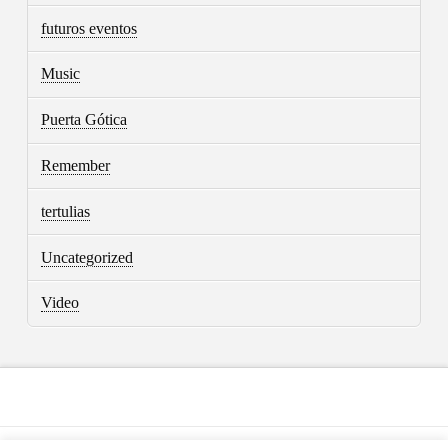
futuros eventos
Music
Puerta Gótica
Remember
tertulias
Uncategorized
Video