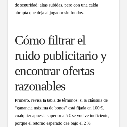
de seguridad: altas subidas, pero con una caída
abrupta que deja al jugador sin fondos.
Cómo filtrar el
ruido publicitario y
encontrar ofertas
razonables
Primero, revisa la tabla de términos: si la cláusula de
“ganancia máxima de bonos” está fijada en 100 €,
cualquier apuesta superior a 5 € se vuelve ineficiente,
porque el retorno esperado cae bajo el 2 %.