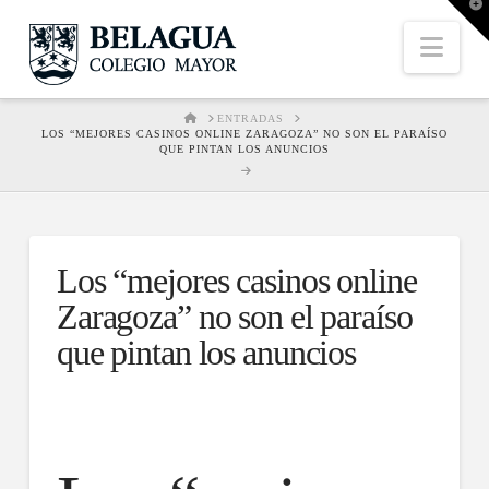
T
t
W
Nav
HOME
ENTRADAS
LOS “MEJORES CASINOS ONLINE ZARAGOZA” NO SON EL PARAÍSO
QUE PINTAN LOS ANUNCIOS
Los “mejores casinos online
Zaragoza” no son el paraíso
que pintan los anuncios