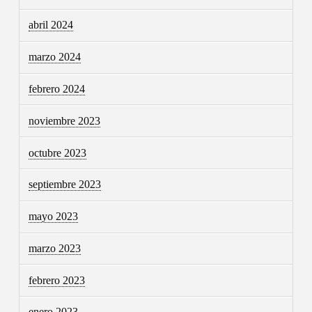
abril 2024
marzo 2024
febrero 2024
noviembre 2023
octubre 2023
septiembre 2023
mayo 2023
marzo 2023
febrero 2023
enero 2023