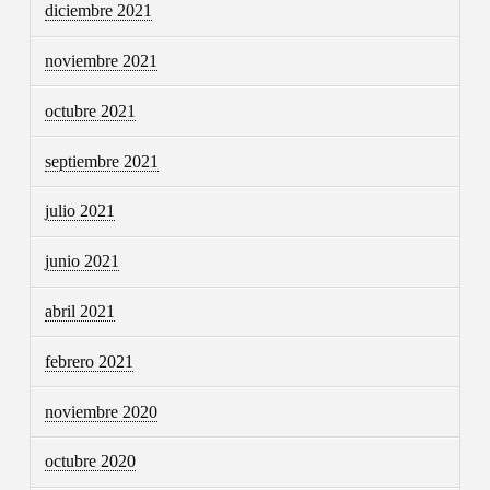
diciembre 2021
noviembre 2021
octubre 2021
septiembre 2021
julio 2021
junio 2021
abril 2021
febrero 2021
noviembre 2020
octubre 2020