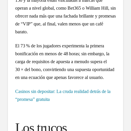
150 y la mayoría están vinculadas a marcas que
operan a nivel global, como Bet365 o William Hill, sin
ofrecer nada más que una fachada brillante y promesas
de “VIP” que, al final, valen menos que un café
barato.
El 73 % de los jugadores experimenta la primera
bonificación en menos de 48 horas; sin embargo, la
carga de requisitos de apuesta a menudo supera el
30 × del bono, convirtiendo una supuesta oportunidad
en una ecuación que apenas favorece al usuario.
Casinos sin depositar: La cruda realidad detrás de la
“promesa” gratuita
Los trucos