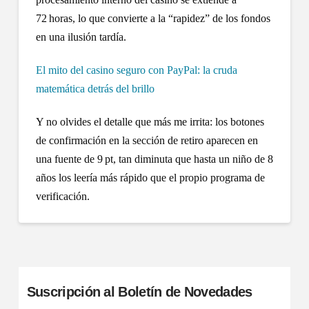
72 horas, lo que convierte a la “rapidez” de los fondos
en una ilusión tardía.
El mito del casino seguro con PayPal: la cruda
matemática detrás del brillo
Y no olvides el detalle que más me irrita: los botones
de confirmación en la sección de retiro aparecen en
una fuente de 9 pt, tan diminuta que hasta un niño de 8
años los leería más rápido que el propio programa de
verificación.
Suscripción al Boletín de Novedades