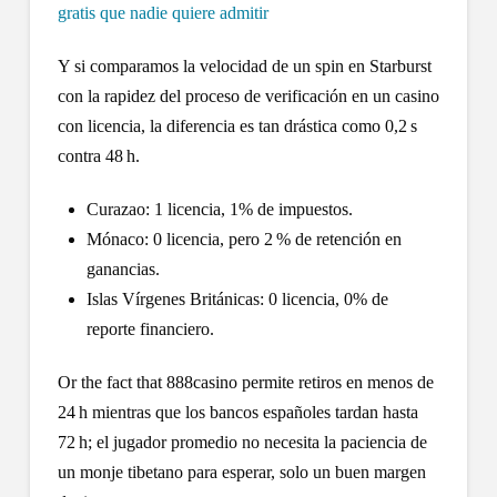
gratis que nadie quiere admitir
Y si comparamos la velocidad de un spin en Starburst
con la rapidez del proceso de verificación en un casino
con licencia, la diferencia es tan drástica como 0,2 s
contra 48 h.
Curazao: 1 licencia, 1% de impuestos.
Mónaco: 0 licencia, pero 2 % de retención en
ganancias.
Islas Vírgenes Británicas: 0 licencia, 0% de
reporte financiero.
Or the fact that 888casino permite retiros en menos de
24 h mientras que los bancos españoles tardan hasta
72 h; el jugador promedio no necesita la paciencia de
un monje tibetano para esperar, solo un buen margen