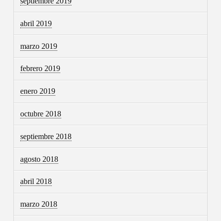
septiembre 2019
abril 2019
marzo 2019
febrero 2019
enero 2019
octubre 2018
septiembre 2018
agosto 2018
abril 2018
marzo 2018