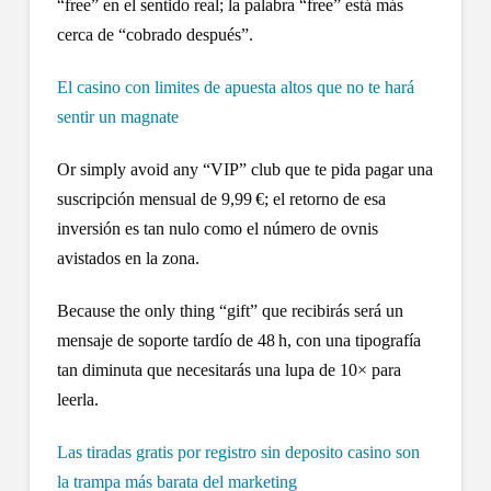
“free” en el sentido real; la palabra “free” está más
cerca de “cobrado después”.
El casino con limites de apuesta altos que no te hará
sentir un magnate
Or simply avoid any “VIP” club que te pida pagar una
suscripción mensual de 9,99 €; el retorno de esa
inversión es tan nulo como el número de ovnis
avistados en la zona.
Because the only thing “gift” que recibirás será un
mensaje de soporte tardío de 48 h, con una tipografía
tan diminuta que necesitarás una lupa de 10× para
leerla.
Las tiradas gratis por registro sin deposito casino son
la trampa más barata del marketing