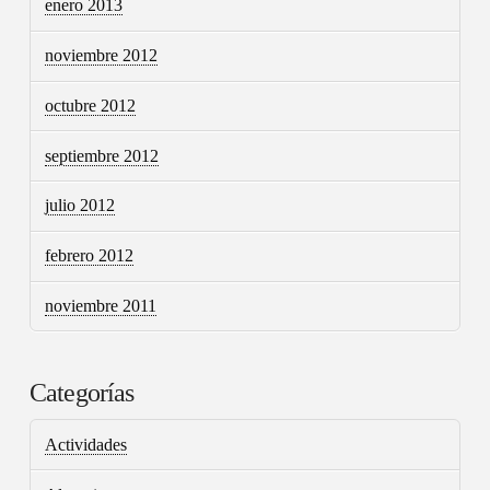
enero 2013
noviembre 2012
octubre 2012
septiembre 2012
julio 2012
febrero 2012
noviembre 2011
Categorías
Actividades