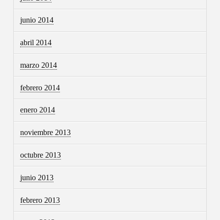
junio 2014
abril 2014
marzo 2014
febrero 2014
enero 2014
noviembre 2013
octubre 2013
junio 2013
febrero 2013