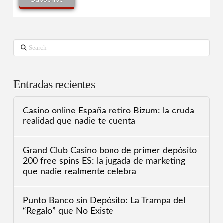
Search
Entradas recientes
Casino online España retiro Bizum: la cruda
realidad que nadie te cuenta
Grand Club Casino bono de primer depósito
200 free spins ES: la jugada de marketing
que nadie realmente celebra
Punto Banco sin Depósito: La Trampa del
“Regalo” que No Existe