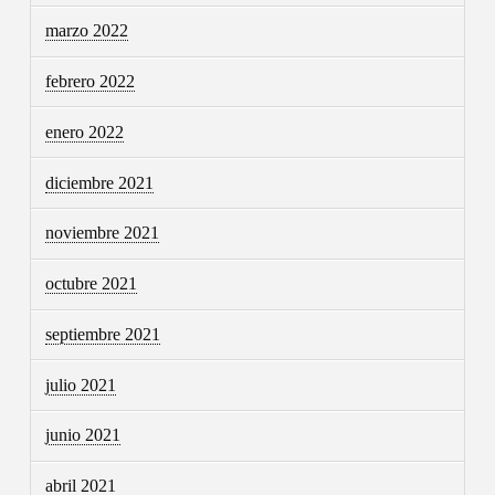
marzo 2022
febrero 2022
enero 2022
diciembre 2021
noviembre 2021
octubre 2021
septiembre 2021
julio 2021
junio 2021
abril 2021