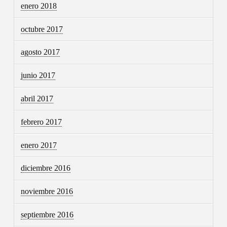
enero 2018
octubre 2017
agosto 2017
junio 2017
abril 2017
febrero 2017
enero 2017
diciembre 2016
noviembre 2016
septiembre 2016