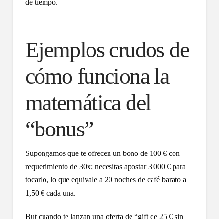
de tiempo.
Ejemplos crudos de
cómo funciona la
matemática del
“bonus”
Supongamos que te ofrecen un bono de 100 € con
requerimiento de 30x; necesitas apostar 3 000 € para
tocarlo, lo que equivale a 20 noches de café barato a
1,50 € cada una.
But cuando te lanzan una oferta de “gift de 25 € sin