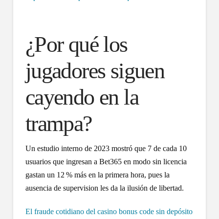
¿Por qué los
jugadores siguen
cayendo en la
trampa?
Un estudio interno de 2023 mostró que 7 de cada 10
usuarios que ingresan a Bet365 en modo sin licencia
gastan un 12 % más en la primera hora, pues la
ausencia de supervision les da la ilusión de libertad.
El fraude cotidiano del casino bonus code sin depósito