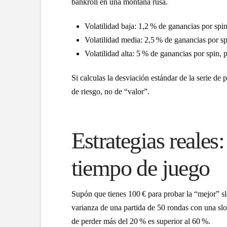
bankroll en una montaña rusa.
Volatilidad baja: 1,2 % de ganancias por spi
Volatilidad media: 2,5 % de ganancias por s
Volatilidad alta: 5 % de ganancias por spin, 
Si calculas la desviación estándar de la serie de 
de riesgo, no de “valor”.
Estrategias reales
tiempo de juego
Supón que tienes 100 € para probar la “mejor” slo
varianza de una partida de 50 rondas con una slo
de perder más del 20 % es superior al 60 %.