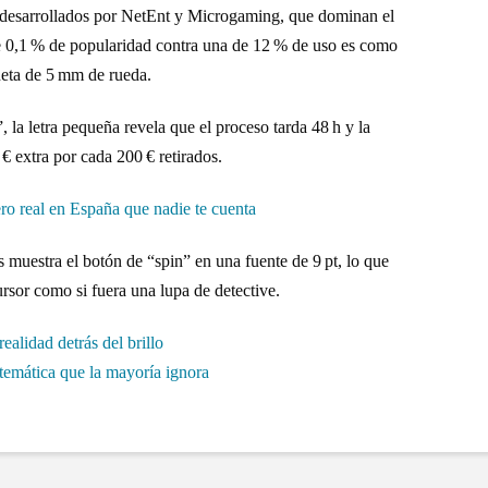
n desarrollados por NetEnt y Microgaming, que dominan el
 0,1 % de popularidad contra una de 12 % de uso es como
neta de 5 mm de rueda.
 la letra pequeña revela que el proceso tarda 48 h y la
€ extra por cada 200 € retirados.
ro real en España que nadie te cuenta
os muestra el botón de “spin” en una fuente de 9 pt, lo que
ursor como si fuera una lupa de detective.
ealidad detrás del brillo
temática que la mayoría ignora