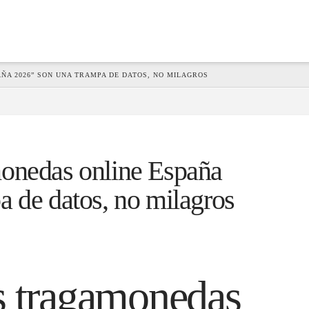
ÑA 2026” SON UNA TRAMPA DE DATOS, NO MILAGROS
onedas online España
a de datos, no milagros
s tragamonedas