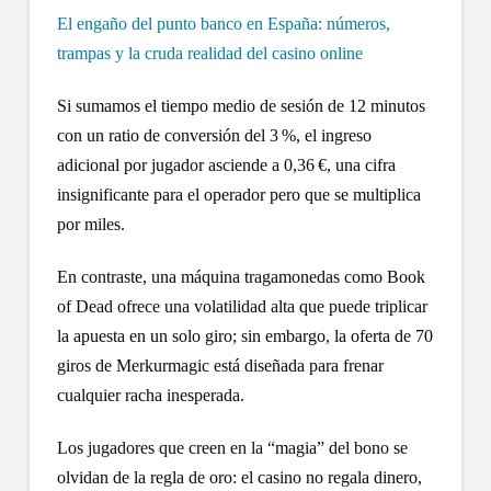
El engaño del punto banco en España: números,
trampas y la cruda realidad del casino online
Si sumamos el tiempo medio de sesión de 12 minutos
con un ratio de conversión del 3 %, el ingreso
adicional por jugador asciende a 0,36 €, una cifra
insignificante para el operador pero que se multiplica
por miles.
En contraste, una máquina tragamonedas como Book
of Dead ofrece una volatilidad alta que puede triplicar
la apuesta en un solo giro; sin embargo, la oferta de 70
giros de Merkurmagic está diseñada para frenar
cualquier racha inesperada.
Los jugadores que creen en la “magia” del bono se
olvidan de la regla de oro: el casino no regala dinero,