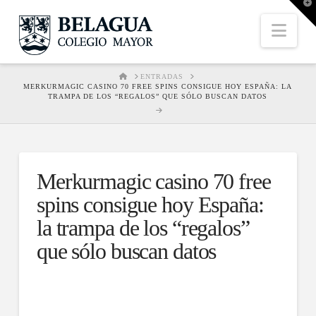
T
t
W
Nav
HOME
ENTRADAS
MERKURMAGIC CASINO 70 FREE SPINS CONSIGUE HOY ESPAÑA: LA
TRAMPA DE LOS “REGALOS” QUE SÓLO BUSCAN DATOS
Merkurmagic casino 70 free
spins consigue hoy España:
la trampa de los “regalos”
que sólo buscan datos