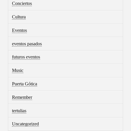
Conciertos
Cultura
Eventos
eventos pasados
futuros eventos
Music
Puerta Gótica
Remember
tertulias
Uncategorized