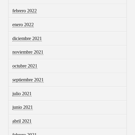
febrero 2022
enero 2022
diciembre 2021
noviembre 2021
octubre 2021
septiembre 2021
julio 2021
junio 2021
abril 2021
febrero 2021