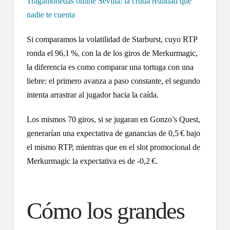
Tragamonedas online Sevilla: la cruda realidad que
nadie te cuenta
Si comparamos la volatilidad de Starburst, cuyo RTP
ronda el 96,1 %, con la de los giros de Merkurmagic,
la diferencia es como comparar una tortuga con una
liebre: el primero avanza a paso constante, el segundo
intenta arrastrar al jugador hacia la caída.
Los mismos 70 giros, si se jugaran en Gonzo’s Quest,
generarían una expectativa de ganancias de 0,5 € bajo
el mismo RTP, mientras que en el slot promocional de
Merkurmagic la expectativa es de -0,2 €.
Cómo los grandes