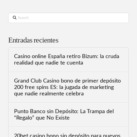
Search
Entradas recientes
Casino online España retiro Bizum: la cruda
realidad que nadie te cuenta
Grand Club Casino bono de primer depósito
200 free spins ES: la jugada de marketing
que nadie realmente celebra
Punto Banco sin Depósito: La Trampa del
“Regalo” que No Existe
20bet casino bono sin depósito para nuevos