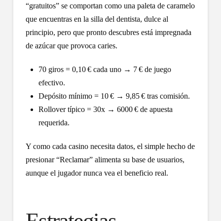
“gratuitos” se comportan como una paleta de caramelo
que encuentras en la silla del dentista, dulce al
principio, pero que pronto descubres está impregnada
de azúcar que provoca caries.
70 giros = 0,10 € cada uno → 7 € de juego
efectivo.
Depósito mínimo = 10 € → 9,85 € tras comisión.
Rollover típico = 30x → 6000 € de apuesta
requerida.
Y como cada casino necesita datos, el simple hecho de
presionar “Reclamar” alimenta su base de usuarios,
aunque el jugador nunca vea el beneficio real.
Estrategias