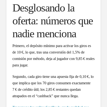
Desglosando la
oferta: números que
nadie menciona
Primero, el depósito mínimo para activar los giros es
de 10 €, lo que, tras una conversión del 1,5% de
comisión por método, deja al jugador con 9,85 € reales
para jugar.
Segundo, cada giro tiene una apuesta fija de 0,10 €, lo
que implica que los 70 giros consumen exactamente
7 € de crédito útil; los 2,85 € restantes quedan
atrapados en el “cashback” que nunca llega.