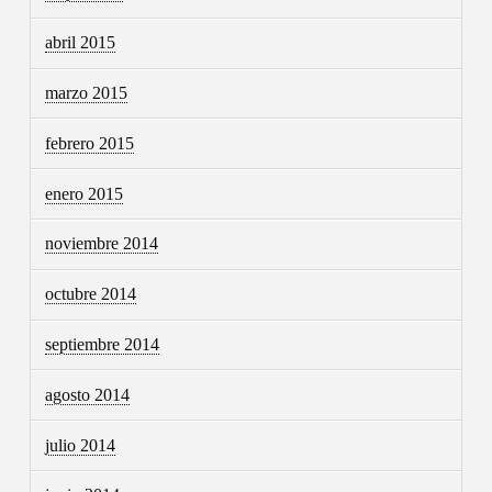
abril 2015
marzo 2015
febrero 2015
enero 2015
noviembre 2014
octubre 2014
septiembre 2014
agosto 2014
julio 2014