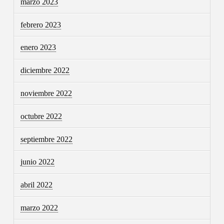
marzo 2023
febrero 2023
enero 2023
diciembre 2022
noviembre 2022
octubre 2022
septiembre 2022
junio 2022
abril 2022
marzo 2022