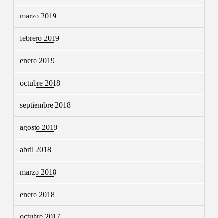
marzo 2019
febrero 2019
enero 2019
octubre 2018
septiembre 2018
agosto 2018
abril 2018
marzo 2018
enero 2018
octubre 2017