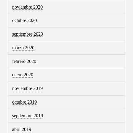
noviembre 2020
octubre 2020
septiembre 2020
marzo 2020
febrero 2020
enero 2020
noviembre 2019
octubre 2019
septiembre 2019
abril 2019