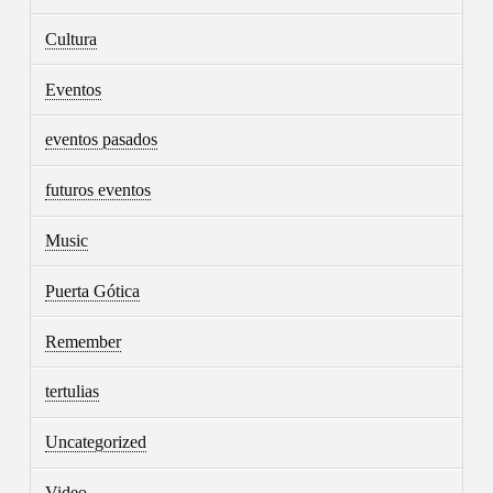
Cultura
Eventos
eventos pasados
futuros eventos
Music
Puerta Gótica
Remember
tertulias
Uncategorized
Video