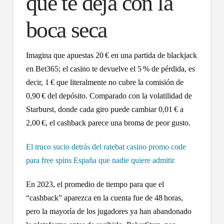
qué te deja con la
boca seca
Imagina que apuestas 20 € en una partida de blackjack
en Bet365; el casino te devuelve el 5 % de pérdida, es
decir, 1 € que literalmente no cubre la comisión de
0,90 € del depósito. Comparado con la volatilidad de
Starburst, donde cada giro puede cambiar 0,01 € a
2,00 €, el cashback parece una broma de peor gusto.
El truco sucio detrás del ratebat casino promo code
para free spins España que nadie quiere admitir
En 2023, el promedio de tiempo para que el
“cashback” aparezca en la cuenta fue de 48 horas,
pero la mayoría de los jugadores ya han abandonado