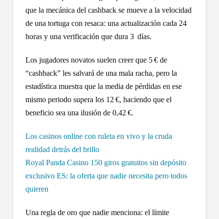
que la mecánica del cashback se mueve a la velocidad
de una tortuga con resaca: una actualización cada 24
horas y una verificación que dura 3 días.
Los jugadores novatos suelen creer que 5 € de
“cashback” les salvará de una mala racha, pero la
estadística muestra que la media de pérdidas en ese
mismo periodo supera los 12 €, haciendo que el
beneficio sea una ilusión de 0,42 €.
Los casinos online con ruleta en vivo y la cruda
realidad detrás del brillo
Royal Panda Casino 150 giros gratuitos sin depósito
exclusivo ES: la oferta que nadie necesita pero todos
quieren
Una regla de oro que nadie menciona: el límite