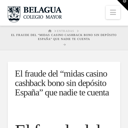
T
t
W
Nav
HOME
ENTRADAS
EL FRAUDE DEL “MIDAS CASINO CASHBACK BONO SIN DEPÓSITO
ESPAÑA” QUE NADIE TE CUENTA
El fraude del “midas casino
cashback bono sin depósito
España” que nadie te cuenta