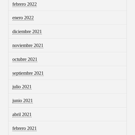
febrero 2022
enero 2022
diciembre 2021
noviembre 2021
octubre 2021
septiembre 2021
julio 2021
junio 2021
abril 2021
febrero 2021