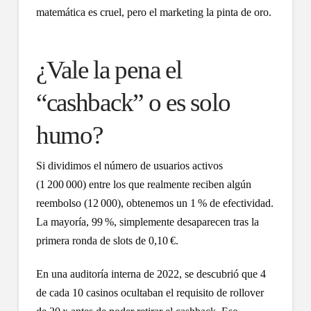
matemática es cruel, pero el marketing la pinta de oro.
¿Vale la pena el
“cashback” o es solo
humo?
Si dividimos el número de usuarios activos
(1 200 000) entre los que realmente reciben algún
reembolso (12 000), obtenemos un 1 % de efectividad.
La mayoría, 99 %, simplemente desaparecen tras la
primera ronda de slots de 0,10 €.
En una auditoría interna de 2022, se descubrió que 4
de cada 10 casinos ocultaban el requisito de rollover