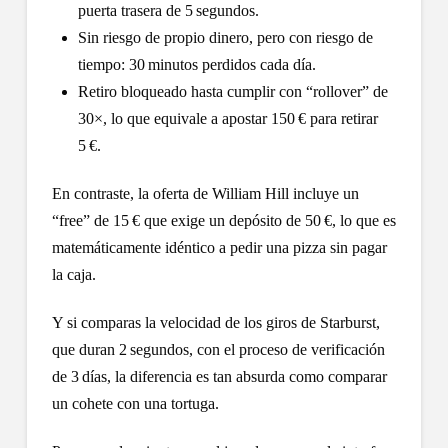
puerta trasera de 5 segundos.
Sin riesgo de propio dinero, pero con riesgo de
tiempo: 30 minutos perdidos cada día.
Retiro bloqueado hasta cumplir con “rollover” de
30×, lo que equivale a apostar 150 € para retirar
5 €.
En contraste, la oferta de William Hill incluye un
“free” de 15 € que exige un depósito de 50 €, lo que es
matemáticamente idéntico a pedir una pizza sin pagar
la caja.
Y si comparas la velocidad de los giros de Starburst,
que duran 2 segundos, con el proceso de verificación
de 3 días, la diferencia es tan absurda como comparar
un cohete con una tortuga.