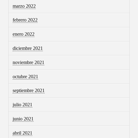
marzo 2022
febrero 2022
enero 2022
diciembre 2021
noviembre 2021
octubre 2021
septiembre 2021
julio 2021
junio 2021
abril 2021