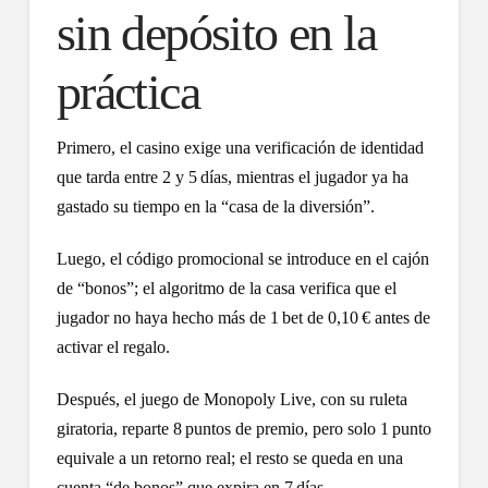
sin depósito en la
práctica
Primero, el casino exige una verificación de identidad
que tarda entre 2 y 5 días, mientras el jugador ya ha
gastado su tiempo en la “casa de la diversión”.
Luego, el código promocional se introduce en el cajón
de “bonos”; el algoritmo de la casa verifica que el
jugador no haya hecho más de 1 bet de 0,10 € antes de
activar el regalo.
Después, el juego de Monopoly Live, con su ruleta
giratoria, reparte 8 puntos de premio, pero solo 1 punto
equivale a un retorno real; el resto se queda en una
cuenta “de bonos” que expira en 7 días.