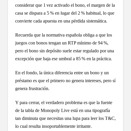
considerar que 1 vez activado el bono, el margen de la
casa se dispara a 5 % en lugar del 2 % habitual, lo que
convierte cada apuesta en una pérdida sistemática.
Recuerda que la normativa española obliga a que los
juegos con bonos tengan un RTP mínimo de 94 %,
pero el bono sin depósito suele estar regulado por una
excepción que baja ese umbral a 85 % en la práctica.
En el fondo, la única diferencia entre un bono y un
préstamo es que el primero no genera intereses, pero sí
genera frustración.
Y para cerrar, el verdadero problema es que la fuente
de la tabla de Monopoly Live está en una tipografía
tan diminuta que necesitas una lupa para leer los T&C,
lo cual resulta insoportablemente irritante.