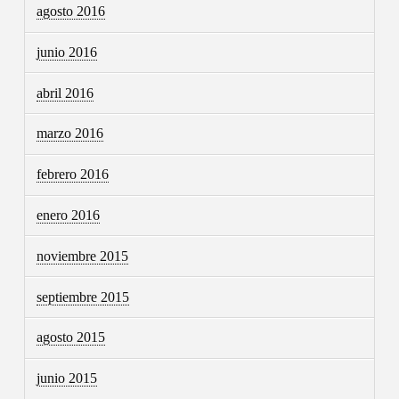
agosto 2016
junio 2016
abril 2016
marzo 2016
febrero 2016
enero 2016
noviembre 2015
septiembre 2015
agosto 2015
junio 2015