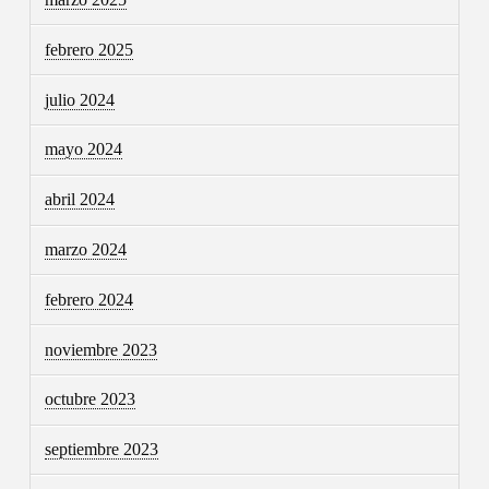
febrero 2025
julio 2024
mayo 2024
abril 2024
marzo 2024
febrero 2024
noviembre 2023
octubre 2023
septiembre 2023