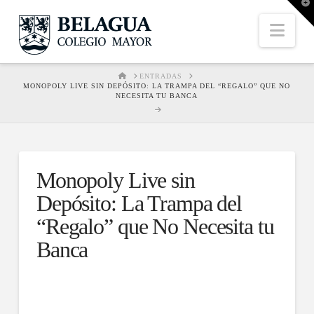
T
t
W
Nav
HOME
ENTRADAS
MONOPOLY LIVE SIN DEPÓSITO: LA TRAMPA DEL “REGALO” QUE NO
NECESITA TU BANCA
Monopoly Live sin
Depósito: La Trampa del
“Regalo” que No Necesita tu
Banca