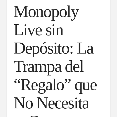
Monopoly
Live sin
Depósito: La
Trampa del
“Regalo” que
No Necesita