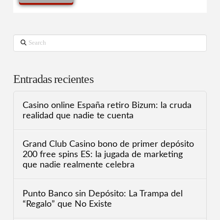
Search
Entradas recientes
Casino online España retiro Bizum: la cruda
realidad que nadie te cuenta
Grand Club Casino bono de primer depósito
200 free spins ES: la jugada de marketing
que nadie realmente celebra
Punto Banco sin Depósito: La Trampa del
“Regalo” que No Existe