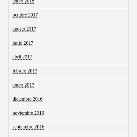
enero 2018
octubre 2017
agosto 2017
junio 2017
abril 2017
febrero 2017
enero 2017
diciembre 2016
noviembre 2016
septiembre 2016