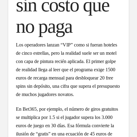
sin costo que
no paga
Los operadores lanzan “VIP” como si fueran hoteles
de cinco estrellas, pero la realidad suele ser un motel
con capa de pintura recién aplicada. El primer golpe
de realidad llega al leer que el programa exige 1500
euros de recarga mensual para desbloquear 20 free
spins sin depósito, una cifra que supera el presupuesto
de muchos jugadores novatos.
En Bet365, por ejemplo, el número de giros gratuitos
se multiplica por 1.5 si el jugador supera los 3.000
euros de juego en 30 días. Esa fórmula convierte la
ilusión de “gratis” en una ecuación de 45 euros de