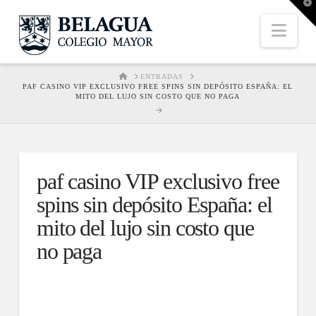
T
t
W
Nav
HOME
ENTRADAS
PAF CASINO VIP EXCLUSIVO FREE SPINS SIN DEPÓSITO ESPAÑA: EL
MITO DEL LUJO SIN COSTO QUE NO PAGA
paf casino VIP exclusivo free
spins sin depósito España: el
mito del lujo sin costo que
no paga