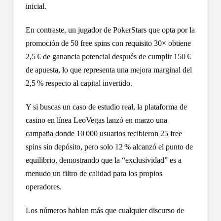
inicial.
En contraste, un jugador de PokerStars que opta por la
promoción de 50 free spins con requisito 30× obtiene
2,5 € de ganancia potencial después de cumplir 150 €
de apuesta, lo que representa una mejora marginal del
2,5 % respecto al capital invertido.
Y si buscas un caso de estudio real, la plataforma de
casino en línea LeoVegas lanzó en marzo una
campaña donde 10 000 usuarios recibieron 25 free
spins sin depósito, pero solo 12 % alcanzó el punto de
equilibrio, demostrando que la “exclusividad” es a
menudo un filtro de calidad para los propios
operadores.
Los números hablan más que cualquier discurso de