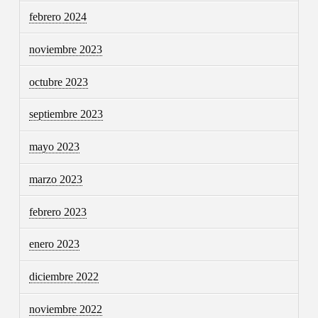
febrero 2024
noviembre 2023
octubre 2023
septiembre 2023
mayo 2023
marzo 2023
febrero 2023
enero 2023
diciembre 2022
noviembre 2022