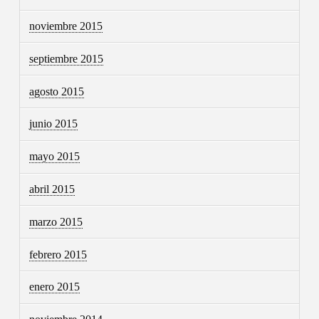
noviembre 2015
septiembre 2015
agosto 2015
junio 2015
mayo 2015
abril 2015
marzo 2015
febrero 2015
enero 2015