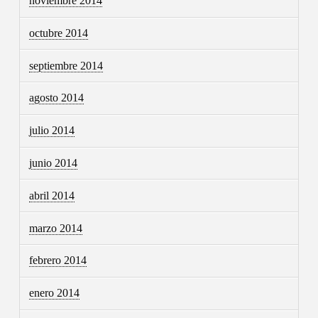
noviembre 2014
octubre 2014
septiembre 2014
agosto 2014
julio 2014
junio 2014
abril 2014
marzo 2014
febrero 2014
enero 2014