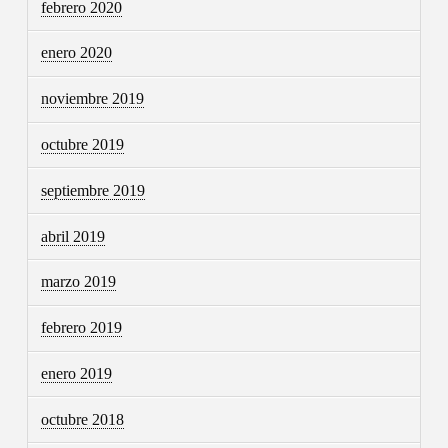
febrero 2020
enero 2020
noviembre 2019
octubre 2019
septiembre 2019
abril 2019
marzo 2019
febrero 2019
enero 2019
octubre 2018