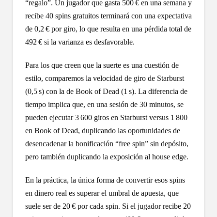
“regalo”. Un jugador que gasta 500 € en una semana y
recibe 40 spins gratuitos terminará con una expectativa
de 0,2 € por giro, lo que resulta en una pérdida total de
492 € si la varianza es desfavorable.
Para los que creen que la suerte es una cuestión de
estilo, comparemos la velocidad de giro de Starburst
(0,5 s) con la de Book of Dead (1 s). La diferencia de
tiempo implica que, en una sesión de 30 minutos, se
pueden ejecutar 3 600 giros en Starburst versus 1 800
en Book of Dead, duplicando las oportunidades de
desencadenar la bonificación “free spin” sin depósito,
pero también duplicando la exposición al house edge.
En la práctica, la única forma de convertir esos spins
en dinero real es superar el umbral de apuesta, que
suele ser de 20 € por cada spin. Si el jugador recibe 20