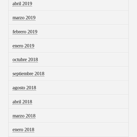
abril 2019
marzo 2019
febrero 2019
enero 2019
octubre 2018
septiembre 2018
agosto 2018
abril 2018
marzo 2018
enero 2018