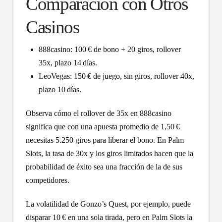
Comparación con Otros
Casinos
888casino: 100 € de bono + 20 giros, rollover
35x, plazo 14 días.
LeoVegas: 150 € de juego, sin giros, rollover 40x,
plazo 10 días.
Observa cómo el rollover de 35x en 888casino
significa que con una apuesta promedio de 1,50 €
necesitas 5.250 giros para liberar el bono. En Palm
Slots, la tasa de 30x y los giros limitados hacen que la
probabilidad de éxito sea una fracción de la de sus
competidores.
La volatilidad de Gonzo’s Quest, por ejemplo, puede
disparar 10 € en una sola tirada, pero en Palm Slots la