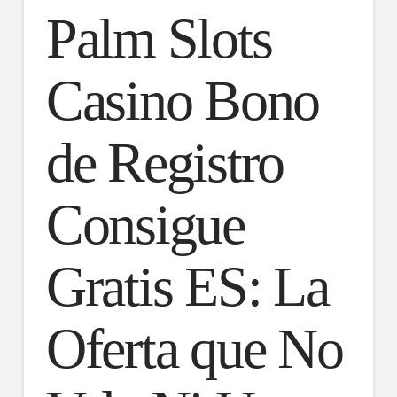
Palm Slots
Casino Bono
de Registro
Consigue
Gratis ES: La
Oferta que No