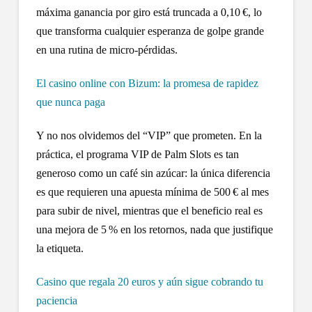
máxima ganancia por giro está truncada a 0,10 €, lo
que transforma cualquier esperanza de golpe grande
en una rutina de micro‑pérdidas.
El casino online con Bizum: la promesa de rapidez
que nunca paga
Y no nos olvidemos del “VIP” que prometen. En la
práctica, el programa VIP de Palm Slots es tan
generoso como un café sin azúcar: la única diferencia
es que requieren una apuesta mínima de 500 € al mes
para subir de nivel, mientras que el beneficio real es
una mejora de 5 % en los retornos, nada que justifique
la etiqueta.
Casino que regala 20 euros y aún sigue cobrando tu
paciencia