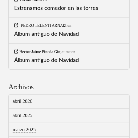
Estrenamos comedor en las torres
PEDRO TELENTI ARNAIZ
en
Álbum antiguo de Navidad
Hector Jaime Pineda Ginjaume
en
Álbum antiguo de Navidad
Archivos
abril 2026
abril 2025
marzo 2025