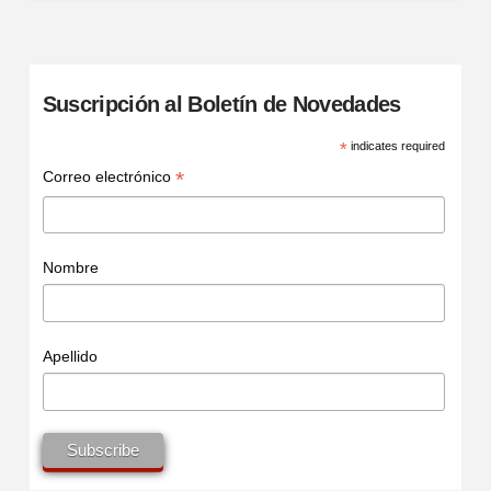
Suscripción al Boletín de Novedades
*
indicates required
*
Correo electrónico
Nombre
Apellido