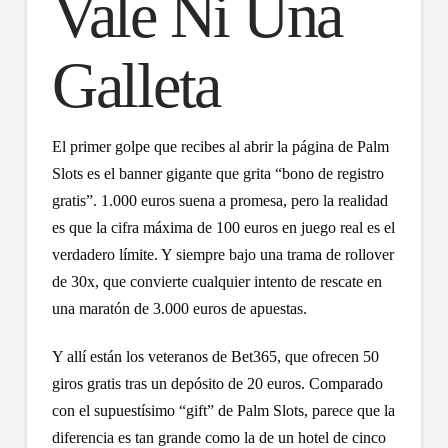
Vale Ni Una
Galleta
El primer golpe que recibes al abrir la página de Palm
Slots es el banner gigante que grita “bono de registro
gratis”. 1.000 euros suena a promesa, pero la realidad
es que la cifra máxima de 100 euros en juego real es el
verdadero límite. Y siempre bajo una trama de rollover
de 30x, que convierte cualquier intento de rescate en
una maratón de 3.000 euros de apuestas.
Y allí están los veteranos de Bet365, que ofrecen 50
giros gratis tras un depósito de 20 euros. Comparado
con el supuestísimo “gift” de Palm Slots, parece que la
diferencia es tan grande como la de un hotel de cinco