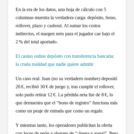
En la era de los datos, una hoja de cálculo con 5
columnas muestra la verdadera carga: depósito, bono,
rollover, plazo y cashout. Al sumar los costos
indirectos, el margen neto para el jugador cae bajo el
2 % del total aportado.
El casino online depósito con transferencia bancaria:
la cruda realidad que nadie quiere admitir
Un caso real: Juan (no su verdadero nombre) depositó
20 €, recibió 30 € de juego y, tras cumplir el rollover,
solo pudo retirar 12 €. La pérdida neta fue de 8 €, lo
que demuestra que el “bono de registro” funciona más
como un peaje de entrada que como un regalo.
Y mientras tanto, los operadores publicitan la oferta
con luces de neón y slogans de “¡Juega y gana!”. Pero