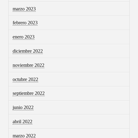
marzo 2023
febrero 2023
enero 2023
diciembre 2022
noviembre 2022
octubre 2022
septiembre 2022
junio 2022
abril 2022
marzo 2022