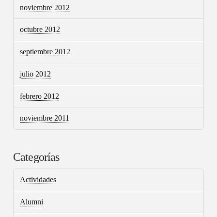
noviembre 2012
octubre 2012
septiembre 2012
julio 2012
febrero 2012
noviembre 2011
Categorías
Actividades
Alumni