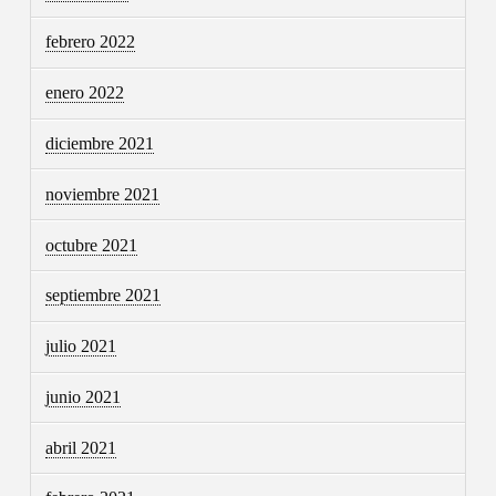
febrero 2022
enero 2022
diciembre 2021
noviembre 2021
octubre 2021
septiembre 2021
julio 2021
junio 2021
abril 2021