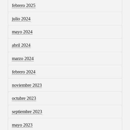
febrero 2025
julio 2024
mayo 2024
abril 2024
marzo 2024
febrero 2024
noviembre 2023
octubre 2023
septiembre 2023
mayo 2023