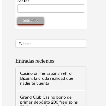
Apellido
Search
Entradas recientes
Casino online España retiro
Bizum: la cruda realidad que
nadie te cuenta
Grand Club Casino bono de
primer depósito 200 free spins