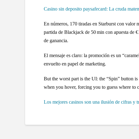
Casino sin deposito paysafecard: La cruda matem
En números, 170 tiradas en Starburst con valor 
partida de Blackjack de 50 min con apuesta de €
de ganancia.
El mensaje es claro: la promoción es un “caramel
envuelto en papel de marketing.
But the worst part is the UI: the “Spin” button is 
when you hover, forcing you to guess where to c
Los mejores casinos son una ilusión de cifras y t