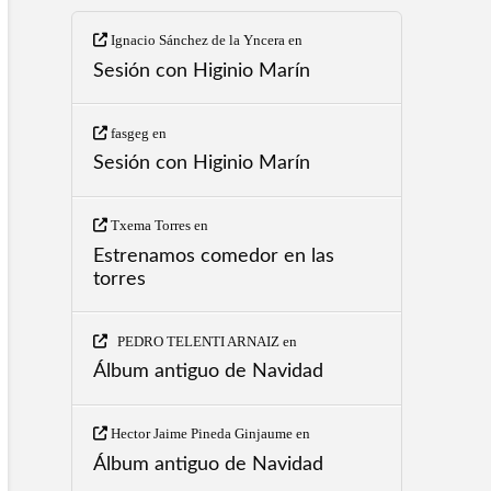
Ignacio Sánchez de la Yncera
en
Sesión con Higinio Marín
fasgeg
en
Sesión con Higinio Marín
Txema Torres
en
Estrenamos comedor en las
torres
PEDRO TELENTI ARNAIZ
en
Álbum antiguo de Navidad
Hector Jaime Pineda Ginjaume
en
Álbum antiguo de Navidad