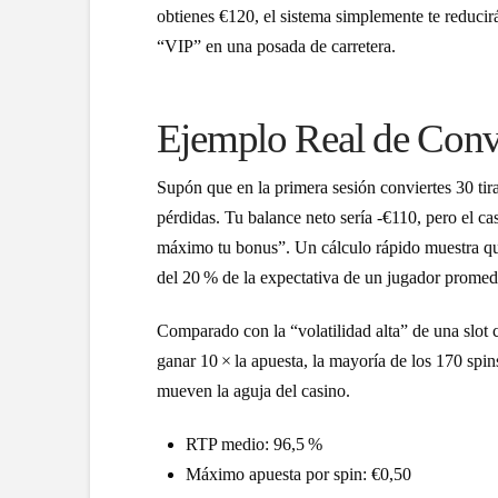
obtienes €120, el sistema simplemente te reducir
“VIP” en una posada de carretera.
Ejemplo Real de Conve
Supón que en la primera sesión conviertes 30 tir
pérdidas. Tu balance neto sería -€110, pero el c
máximo tu bonus”. Un cálculo rápido muestra qu
del 20 % de la expectativa de un jugador promed
Comparado con la “volatilidad alta” de una slot
ganar 10 × la apuesta, la mayoría de los 170 sp
mueven la aguja del casino.
RTP medio: 96,5 %
Máximo apuesta por spin: €0,50