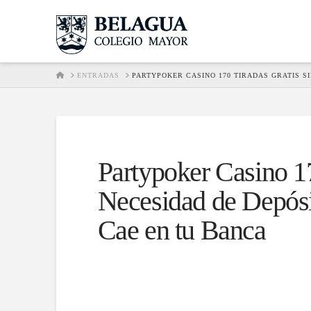
HOME
ENTRADAS
PARTYPOKER CASINO 170 TIRADAS GRATIS S
Partypoker Casino 17
Necesidad de Depós
Cae en tu Banca