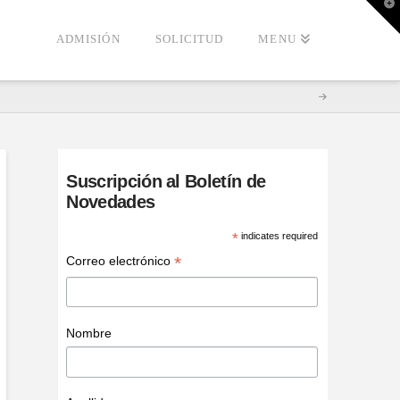
T
t
W
ADMISIÓN
SOLICITUD
MENU
Suscripción al Boletín de
Novedades
*
indicates required
*
Correo electrónico
Nombre