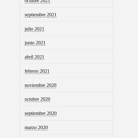
octubre 2021
septiembre 2021
julio 2021
junio 2021
abril 2021
febrero 2021
noviembre 2020
octubre 2020
septiembre 2020
marzo 2020