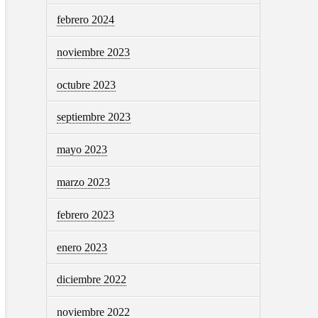
febrero 2024
noviembre 2023
octubre 2023
septiembre 2023
mayo 2023
marzo 2023
febrero 2023
enero 2023
diciembre 2022
noviembre 2022