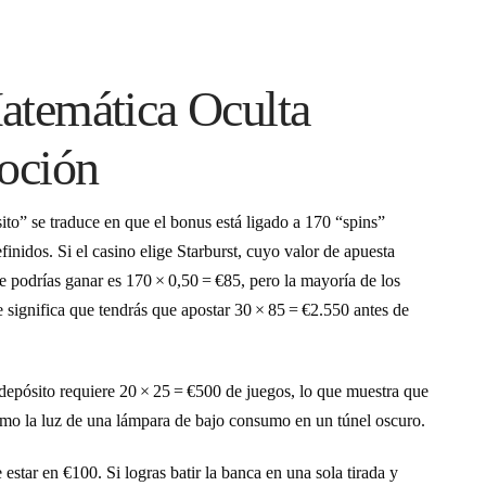
atemática Oculta
moción
ito” se traduce en que el bonus está ligado a 170 “spins”
finidos. Si el casino elige Starburst, cuyo valor de apuesta
 podrías ganar es 170 × 0,50 = €85, pero la mayoría de los
significa que tendrás que apostar 30 × 85 = €2.550 antes de
epósito requiere 20 × 25 = €500 de juegos, lo que muestra que
como la luz de una lámpara de bajo consumo en un túnel oscuro.
star en €100. Si logras batir la banca en una sola tirada y