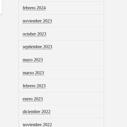
febrero 2024
noviembre 2023
octubre 2023
septiembre 2023
mayo 2023
marzo 2023
febrero 2023
enero 2023
diciembre 2022
noviembre 2022