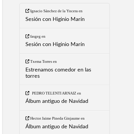
Ignacio Sánchez de la Yncera
en
Sesión con Higinio Marín
fasgeg
en
Sesión con Higinio Marín
Txema Torres
en
Estrenamos comedor en las
torres
PEDRO TELENTI ARNAIZ
en
Álbum antiguo de Navidad
Hector Jaime Pineda Ginjaume
en
Álbum antiguo de Navidad