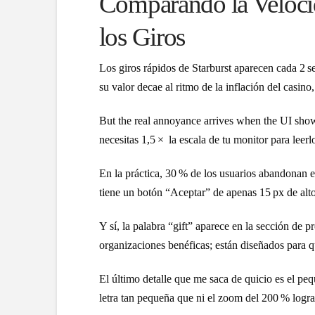
Comparando la Velocid
los Giros
Los giros rápidos de Starburst aparecen cada 2 
su valor decae al ritmo de la inflación del casin
But the real annoyance arrives when the UI show
necesitas 1,5 × la escala de tu monitor para leerlo 
En la práctica, 30 % de los usuarios abandonan el
tiene un botón “Aceptar” de apenas 15 px de alto,
Y sí, la palabra “gift” aparece en la sección de
organizaciones benéficas; están diseñados para q
El último detalle que me saca de quicio es el p
letra tan pequeña que ni el zoom del 200 % logra 