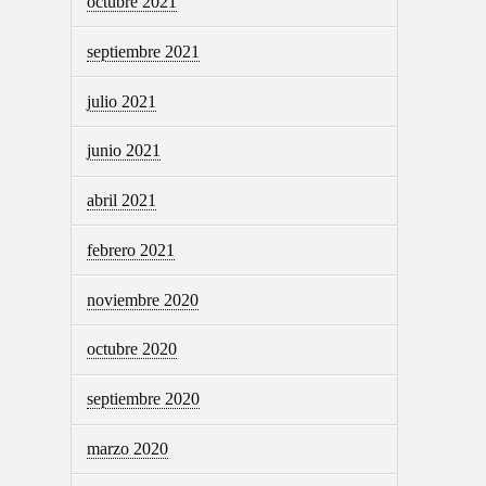
octubre 2021
septiembre 2021
julio 2021
junio 2021
abril 2021
febrero 2021
noviembre 2020
octubre 2020
septiembre 2020
marzo 2020