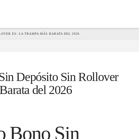
LOVER ES: LA TRAMPA MÁS BARATA DEL 2026
Sin Depósito Sin Rollover
Barata del 2026
o Bono Sin