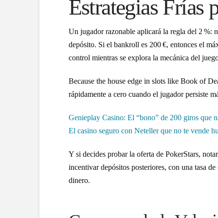
Estrategias Frías
Un jugador razonable aplicará la regla del 2 %: 
depósito. Si el bankroll es 200 €, entonces el má
control mientras se explora la mecánica del juego
Because the house edge in slots like Book of De
rápidamente a cero cuando el jugador persiste má
Genieplay Casino: El “bono” de 200 giros que n
El casino seguro con Neteller que no te vende hu
Y si decides probar la oferta de PokerStars, not
incentivar depósitos posteriores, con una tasa d
dinero.