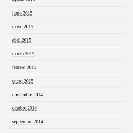
junio 2015
mayo 2015
abril 2015
marzo 2015
febrero 2015
enero 2015
noviembre 2014
octubre 2014
septiembre 2014