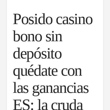
Posido casino
bono sin
depósito
quédate con
las ganancias
ES: la cruda