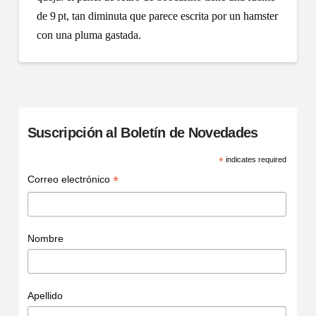
de 9 pt, tan diminuta que parece escrita por un hamster
con una pluma gastada.
Suscripción al Boletín de Novedades
*
indicates required
*
Correo electrónico
Nombre
Apellido