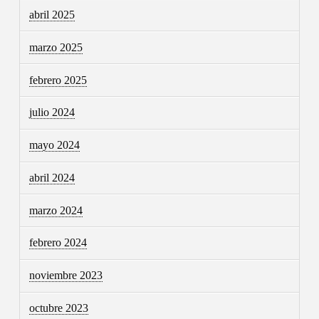
abril 2025
marzo 2025
febrero 2025
julio 2024
mayo 2024
abril 2024
marzo 2024
febrero 2024
noviembre 2023
octubre 2023