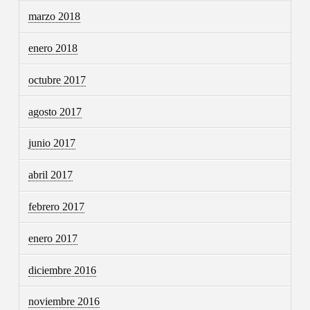
marzo 2018
enero 2018
octubre 2017
agosto 2017
junio 2017
abril 2017
febrero 2017
enero 2017
diciembre 2016
noviembre 2016