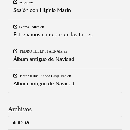
fasgeg
en
Sesión con Higinio Marín
Txema Torres
en
Estrenamos comedor en las torres
PEDRO TELENTI ARNAIZ
en
Álbum antiguo de Navidad
Hector Jaime Pineda Ginjaume
en
Álbum antiguo de Navidad
Archivos
abril 2026