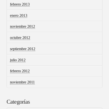
febrero 2013
enero 2013
noviembre 2012
octubre 2012
septiembre 2012
julio 2012
febrero 2012
noviembre 2011
Categorías