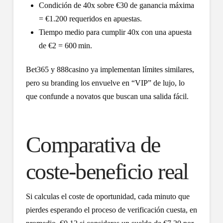
Condición de 40x sobre €30 de ganancia máxima
= €1.200 requeridos en apuestas.
Tiempo medio para cumplir 40x con una apuesta
de €2 = 600 min.
Bet365 y 888casino ya implementan límites similares,
pero su branding los envuelve en “VIP” de lujo, lo
que confunde a novatos que buscan una salida fácil.
Comparativa de
coste-beneficio real
Si calculas el coste de oportunidad, cada minuto que
pierdes esperando el proceso de verificación cuesta, en