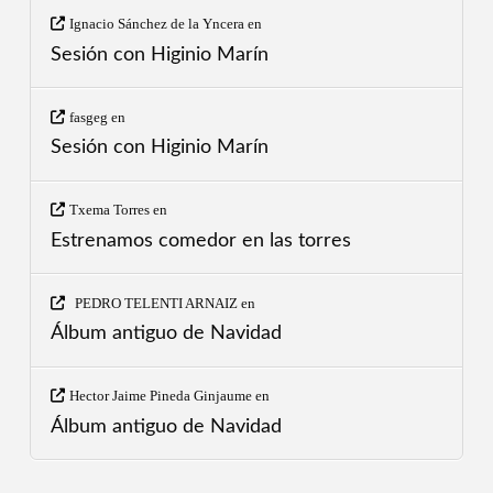
Ignacio Sánchez de la Yncera
en
Sesión con Higinio Marín
fasgeg
en
Sesión con Higinio Marín
Txema Torres
en
Estrenamos comedor en las torres
PEDRO TELENTI ARNAIZ
en
Álbum antiguo de Navidad
Hector Jaime Pineda Ginjaume
en
Álbum antiguo de Navidad