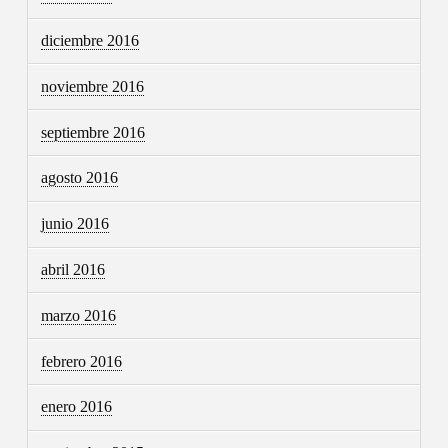
diciembre 2016
noviembre 2016
septiembre 2016
agosto 2016
junio 2016
abril 2016
marzo 2016
febrero 2016
enero 2016