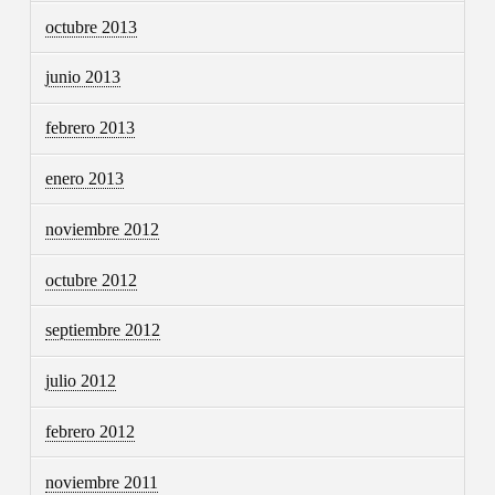
octubre 2013
junio 2013
febrero 2013
enero 2013
noviembre 2012
octubre 2012
septiembre 2012
julio 2012
febrero 2012
noviembre 2011