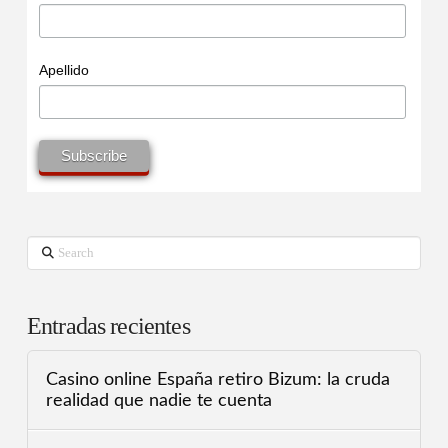
Apellido
Search
Entradas recientes
Casino online España retiro Bizum: la cruda
realidad que nadie te cuenta