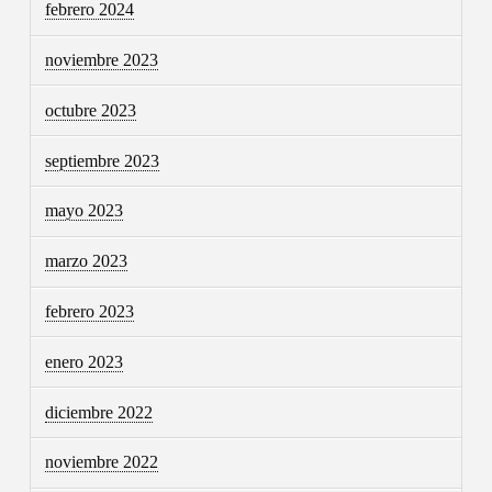
febrero 2024
noviembre 2023
octubre 2023
septiembre 2023
mayo 2023
marzo 2023
febrero 2023
enero 2023
diciembre 2022
noviembre 2022