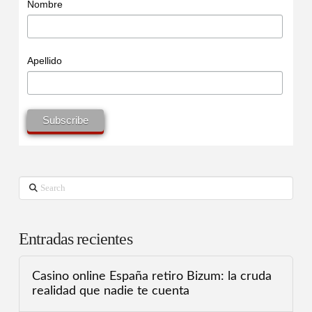
Nombre
Apellido
Search
Entradas recientes
Casino online España retiro Bizum: la cruda
realidad que nadie te cuenta