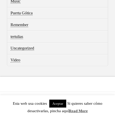
Music
Puerta Gótica
Remember
tertulias
Uncategorized
Video
ASSIGN A MENU
Esta web usa cookies
Si quieres saber cómo
Aceptar
POWERED BY THE
X THEME
desactivarlas, pincha aquí
Read More