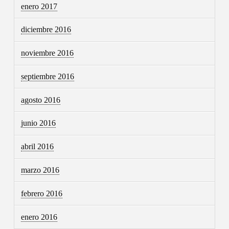
enero 2017
diciembre 2016
noviembre 2016
septiembre 2016
agosto 2016
junio 2016
abril 2016
marzo 2016
febrero 2016
enero 2016