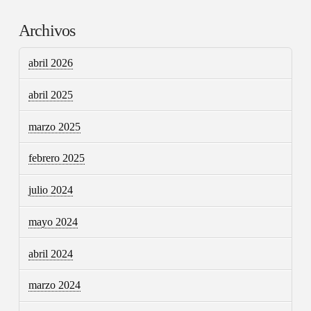
Archivos
abril 2026
abril 2025
marzo 2025
febrero 2025
julio 2024
mayo 2024
abril 2024
marzo 2024