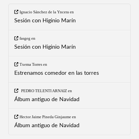
Ignacio Sánchez de la Yncera
en
Sesión con Higinio Marín
fasgeg
en
Sesión con Higinio Marín
Txema Torres
en
Estrenamos comedor en las torres
PEDRO TELENTI ARNAIZ
en
Álbum antiguo de Navidad
Hector Jaime Pineda Ginjaume
en
Álbum antiguo de Navidad