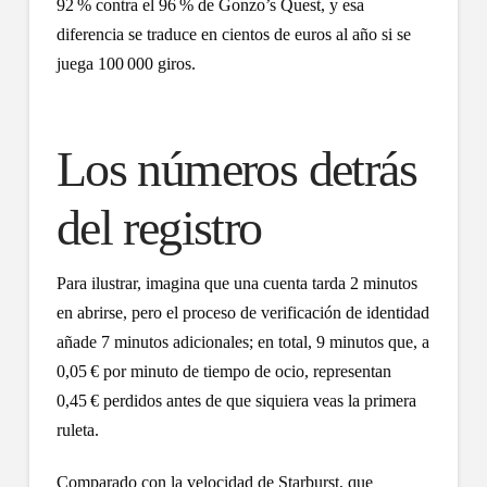
92 % contra el 96 % de Gonzo’s Quest, y esa
diferencia se traduce en cientos de euros al año si se
juega 100 000 giros.
Los números detrás
del registro
Para ilustrar, imagina que una cuenta tarda 2 minutos
en abrirse, pero el proceso de verificación de identidad
añade 7 minutos adicionales; en total, 9 minutos que, a
0,05 € por minuto de tiempo de ocio, representan
0,45 € perdidos antes de que siquiera veas la primera
ruleta.
Comparado con la velocidad de Starburst, que