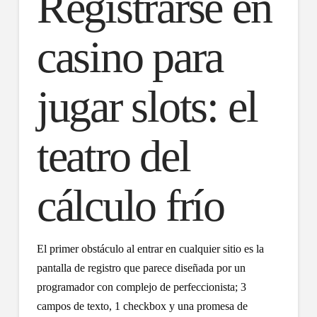
Registrarse en
casino para
jugar slots: el
teatro del
cálculo frío
El primer obstáculo al entrar en cualquier sitio es la
pantalla de registro que parece diseñada por un
programador con complejo de perfeccionista; 3
campos de texto, 1 checkbox y una promesa de