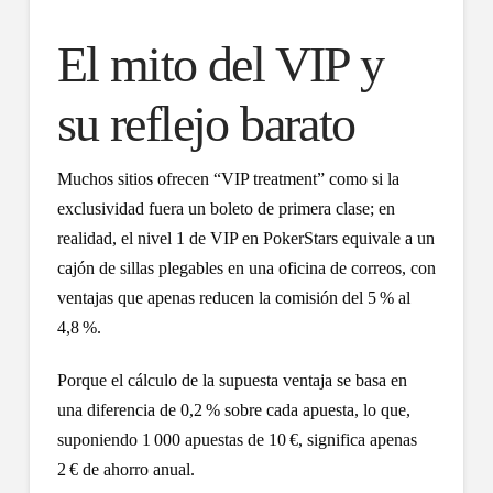
El mito del VIP y
su reflejo barato
Muchos sitios ofrecen “VIP treatment” como si la
exclusividad fuera un boleto de primera clase; en
realidad, el nivel 1 de VIP en PokerStars equivale a un
cajón de sillas plegables en una oficina de correos, con
ventajas que apenas reducen la comisión del 5 % al
4,8 %.
Porque el cálculo de la supuesta ventaja se basa en
una diferencia de 0,2 % sobre cada apuesta, lo que,
suponiendo 1 000 apuestas de 10 €, significa apenas
2 € de ahorro anual.