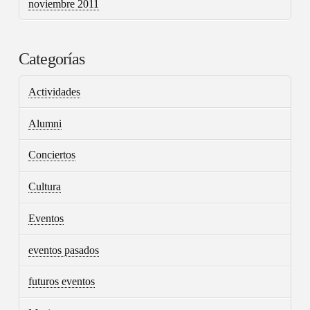
noviembre 2011
Categorías
Actividades
Alumni
Conciertos
Cultura
Eventos
eventos pasados
futuros eventos