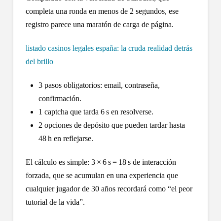
completa una ronda en menos de 2 segundos, ese
registro parece una maratón de carga de página.
listado casinos legales españa: la cruda realidad detrás
del brillo
3 pasos obligatorios: email, contraseña,
confirmación.
1 captcha que tarda 6 s en resolverse.
2 opciones de depósito que pueden tardar hasta
48 h en reflejarse.
El cálculo es simple: 3 × 6 s = 18 s de interacción
forzada, que se acumulan en una experiencia que
cualquier jugador de 30 años recordará como “el peor
tutorial de la vida”.