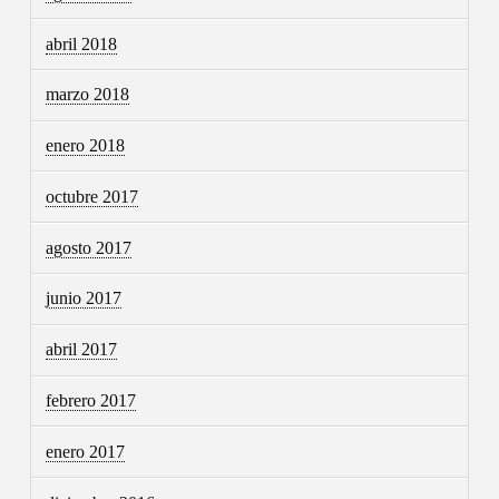
abril 2018
marzo 2018
enero 2018
octubre 2017
agosto 2017
junio 2017
abril 2017
febrero 2017
enero 2017