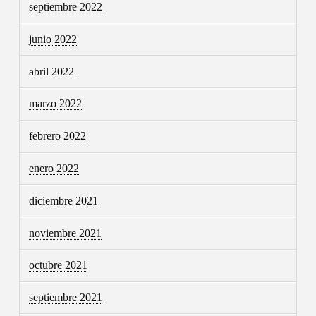
septiembre 2022
junio 2022
abril 2022
marzo 2022
febrero 2022
enero 2022
diciembre 2021
noviembre 2021
octubre 2021
septiembre 2021