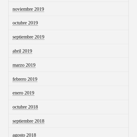
noviembre 2019
octubre 2019
septiembre 2019
abril 2019
marzo 2019
febrero 2019
enero 2019
octubre 2018
septiembre 2018
agosto 2018