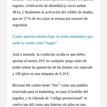
registro, verificación de identidad (a veces tardan
48 h), y finalmente la activación del crédito de tiradas,
que en 57 % de los casos se retrasa por razones de
seguridad.
Casino apuesta minima baja: la cruda matemática que
nadie te vende como “regalo”
And a menudo, la condición oculta es que debes
apostar al menos 10 € en cualquier juego antes de
poder retirar las ganancias de las tiradas; eso equivale
a 100 giros en una máquina de 0,10 €.
Because the casino treats “free” como una palabra
reservada para el marketing, no para el bolsillo del
jugador, y la cláusula de “código promocional” se
vuelve tan útil como una linterna sin pilas en una