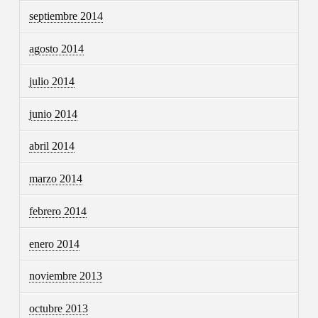
septiembre 2014
agosto 2014
julio 2014
junio 2014
abril 2014
marzo 2014
febrero 2014
enero 2014
noviembre 2013
octubre 2013