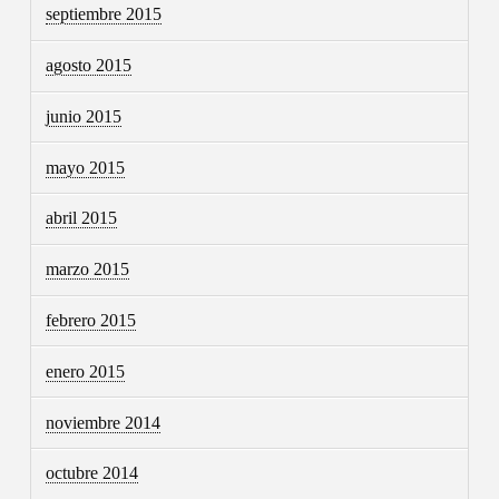
septiembre 2015
agosto 2015
junio 2015
mayo 2015
abril 2015
marzo 2015
febrero 2015
enero 2015
noviembre 2014
octubre 2014