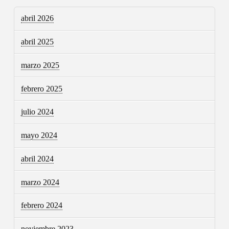
abril 2026
abril 2025
marzo 2025
febrero 2025
julio 2024
mayo 2024
abril 2024
marzo 2024
febrero 2024
noviembre 2023