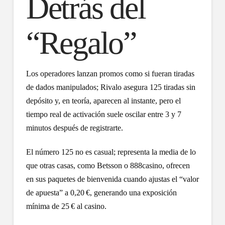
Detrás del
“Regalo”
Los operadores lanzan promos como si fueran tiradas
de dados manipulados; Rivalo asegura 125 tiradas sin
depósito y, en teoría, aparecen al instante, pero el
tiempo real de activación suele oscilar entre 3 y 7
minutos después de registrarte.
El número 125 no es casual; representa la media de lo
que otras casas, como Betsson o 888casino, ofrecen
en sus paquetes de bienvenida cuando ajustas el “valor
de apuesta” a 0,20 €, generando una exposición
mínima de 25 € al casino.