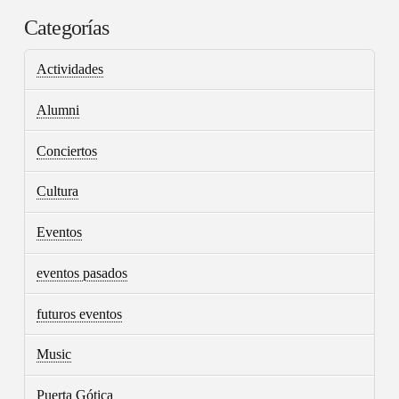
Categorías
Actividades
Alumni
Conciertos
Cultura
Eventos
eventos pasados
futuros eventos
Music
Puerta Gótica