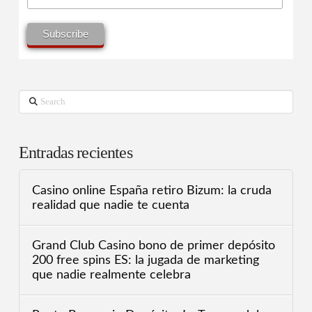
Search
Entradas recientes
Casino online España retiro Bizum: la cruda
realidad que nadie te cuenta
Grand Club Casino bono de primer depósito
200 free spins ES: la jugada de marketing
que nadie realmente celebra