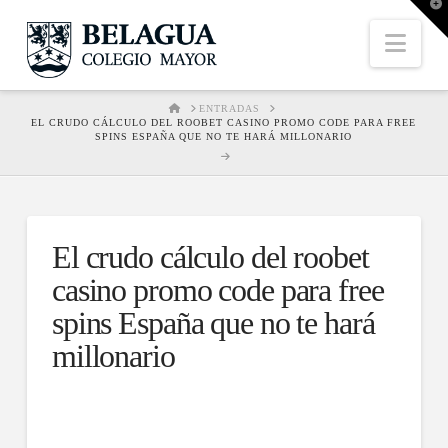
T
t
W
Nav
HOME
ENTRADAS
EL CRUDO CÁLCULO DEL ROOBET CASINO PROMO CODE PARA FREE
SPINS ESPAÑA QUE NO TE HARÁ MILLONARIO
El crudo cálculo del roobet
casino promo code para free
spins España que no te hará
millonario