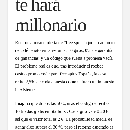
te hará
millonario
Recibo la misma oferta de “free spins” que un anuncio
de café barato en la esquina: 10 giros, 0% de garantía
de ganancias, y un código que suena a promesa vacía.
El problema real es que, tras introducir el roobet
casino promo code para free spins España, la casa
retira 2,5% de cada apuesta como si fuera un impuesto
inexistente.
Imagina que depositas 50 €, usas el código y recibes
10 tiradas gratis en Starburst. Cada giro vale 0,20 €,
así que el valor total es 2 €. La probabilidad media de
ganar algo supera el 30 %, pero el retorno esperado es