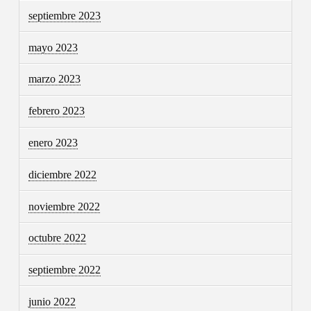
septiembre 2023
mayo 2023
marzo 2023
febrero 2023
enero 2023
diciembre 2022
noviembre 2022
octubre 2022
septiembre 2022
junio 2022