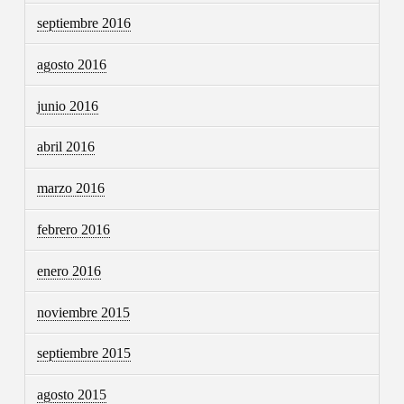
septiembre 2016
agosto 2016
junio 2016
abril 2016
marzo 2016
febrero 2016
enero 2016
noviembre 2015
septiembre 2015
agosto 2015