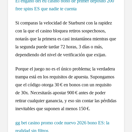
El engaño del eu casino bono de primer depósito 200
free spins ES que nadie te cuenta
Si comparas la velocidad de Starburst con la rapidez
con la que el casino bloquea retiros sospechosos,
notarás que la primera es casi instantánea mientras que
la segunda puede tardar 72 horas, 3 días o más,
dependiendo del nivel de verificación que exijan.
Porque el juego no es el único problema; la verdadera
trampa está en los requisitos de apuesta. Supongamos
que el código otorga 30 € en bonos con un requisito
de 30x. Necesitarás apostar 900 € antes de poder
retirar cualquier ganancia, y eso sin contar las pérdidas
inevitables que suponen al menos 150 €.
gg bet casino promo code nuevo 2026 bono ES: la
realidad sin filtros