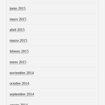
junio 2015
mayo 2015
abril 2015
marzo 2015
febrero 2015
enero 2015
noviembre 2014
octubre 2014
septiembre 2014
agosto 2014