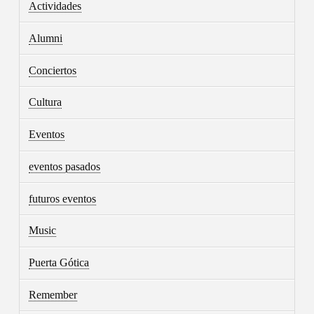
Actividades
Alumni
Conciertos
Cultura
Eventos
eventos pasados
futuros eventos
Music
Puerta Gótica
Remember