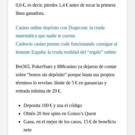
0,6 €, es decir, pierdes 1,4 € antes de tocar la primera
línea ganadora.
Casino online depósito con Dogecoin: la cruda
matemática que nadie te cuenta
Cashwin casino promo code funcionando consigue al
instante España: la cruda realidad del “regalo” online
Bet365, PokerStars y 888casino ya dejaron de contar
sobre “bonos sin depósito” porque hasta sus propios
términos lo revelan: límite de 5 € en ganancias y
retirada mínima de 20 €.
Deposita 100 € y usa el código
Obtén 20 free spins en Gonzo’s Quest
Gana, en el mejor de los casos, 15 € de beneficio
neto