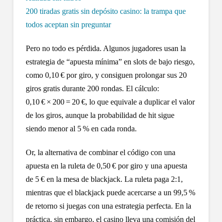
200 tiradas gratis sin depósito casino: la trampa que
todos aceptan sin preguntar
Pero no todo es pérdida. Algunos jugadores usan la
estrategia de “apuesta mínima” en slots de bajo riesgo,
como 0,10 € por giro, y consiguen prolongar sus 20
giros gratis durante 200 rondas. El cálculo:
0,10 € × 200 = 20 €, lo que equivale a duplicar el valor
de los giros, aunque la probabilidad de hit sigue
siendo menor al 5 % en cada ronda.
Or, la alternativa de combinar el código con una
apuesta en la ruleta de 0,50 € por giro y una apuesta
de 5 € en la mesa de blackjack. La ruleta paga 2:1,
mientras que el blackjack puede acercarse a un 99,5 %
de retorno si juegas con una estrategia perfecta. En la
práctica, sin embargo, el casino lleva una comisión del