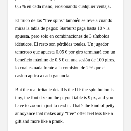
0,5 % en cada mano, erosionando cualquier ventaja.
El truco de los “free spins” también se revela cuando
miras la tabla de pagos: Starburst paga hasta 10 × la
apuesta, pero solo en combinaciones de 3 símbolos
idénticos. El resto son pérdidas totales. Un jugador
temeroso que apuesta 0,05 € por giro terminará con un
beneficio máximo de 0,5 € en una sesión de 100 giros,
lo cual es nada frente a la comisión de 2 % que el
casino aplica a cada ganancia.
But the real irritante detail is the UI: the spin button is
tiny, the font size on the payout table is 9 px, and you
have to zoom in just to read it. That’s the kind of petty
annoyance that makes any “free” offer feel less like a
gift and more like a prank.