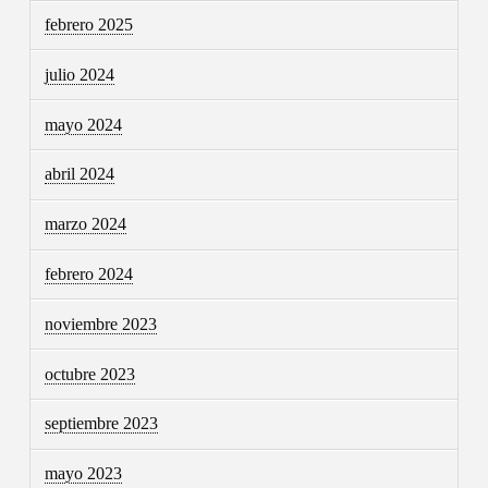
febrero 2025
julio 2024
mayo 2024
abril 2024
marzo 2024
febrero 2024
noviembre 2023
octubre 2023
septiembre 2023
mayo 2023