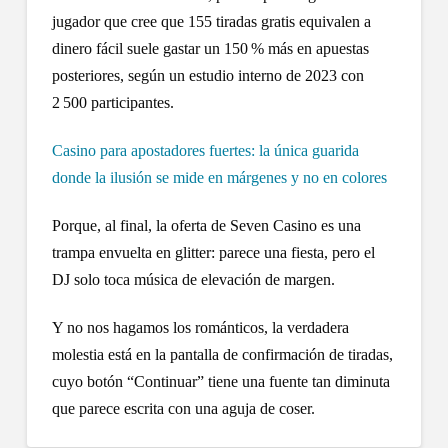
jugador que cree que 155 tiradas gratis equivalen a
dinero fácil suele gastar un 150 % más en apuestas
posteriores, según un estudio interno de 2023 con
2 500 participantes.
Casino para apostadores fuertes: la única guarida
donde la ilusión se mide en márgenes y no en colores
Porque, al final, la oferta de Seven Casino es una
trampa envuelta en glitter: parece una fiesta, pero el
DJ solo toca música de elevación de margen.
Y no nos hagamos los románticos, la verdadera
molestia está en la pantalla de confirmación de tiradas,
cuyo botón “Continuar” tiene una fuente tan diminuta
que parece escrita con una aguja de coser.