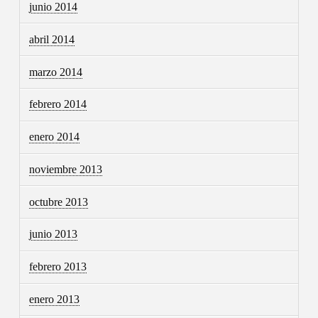
junio 2014
abril 2014
marzo 2014
febrero 2014
enero 2014
noviembre 2013
octubre 2013
junio 2013
febrero 2013
enero 2013