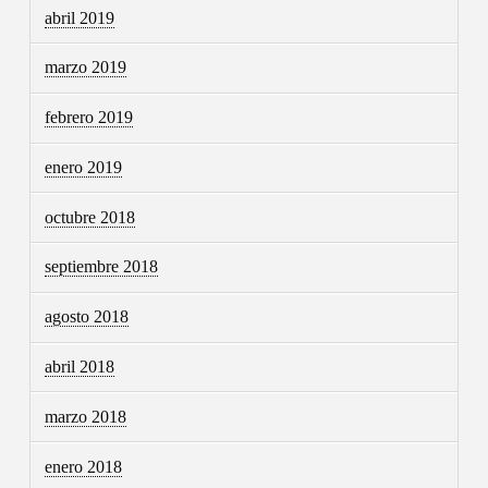
abril 2019
marzo 2019
febrero 2019
enero 2019
octubre 2018
septiembre 2018
agosto 2018
abril 2018
marzo 2018
enero 2018