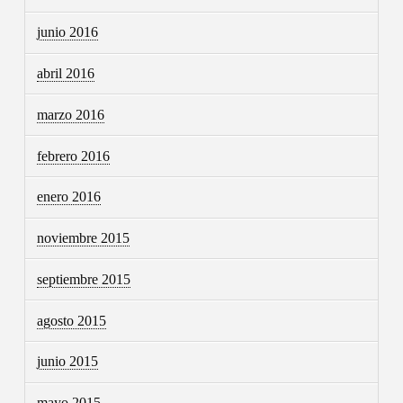
junio 2016
abril 2016
marzo 2016
febrero 2016
enero 2016
noviembre 2015
septiembre 2015
agosto 2015
junio 2015
mayo 2015