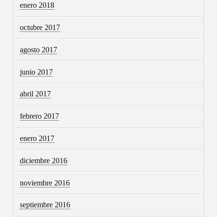
enero 2018
octubre 2017
agosto 2017
junio 2017
abril 2017
febrero 2017
enero 2017
diciembre 2016
noviembre 2016
septiembre 2016