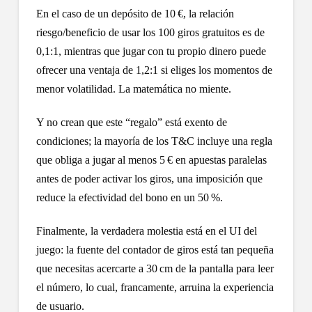
En el caso de un depósito de 10 €, la relación
riesgo/beneficio de usar los 100 giros gratuitos es de
0,1:1, mientras que jugar con tu propio dinero puede
ofrecer una ventaja de 1,2:1 si eliges los momentos de
menor volatilidad. La matemática no miente.
Y no crean que este “regalo” está exento de
condiciones; la mayoría de los T&C incluye una regla
que obliga a jugar al menos 5 € en apuestas paralelas
antes de poder activar los giros, una imposición que
reduce la efectividad del bono en un 50 %.
Finalmente, la verdadera molestia está en el UI del
juego: la fuente del contador de giros está tan pequeña
que necesitas acercarte a 30 cm de la pantalla para leer
el número, lo cual, francamente, arruina la experiencia
de usuario.