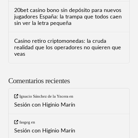
20bet casino bono sin depósito para nuevos
jugadores España: la trampa que todos caen
sin ver la letra pequeña
Casino retiro criptomonedas: la cruda
realidad que los operadores no quieren que
veas
Comentarios recientes
Ignacio Sánchez de la Yncera
en
Sesión con Higinio Marín
fasgeg
en
Sesión con Higinio Marín