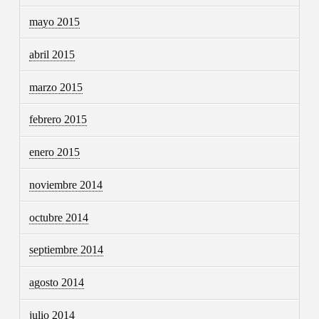
mayo 2015
abril 2015
marzo 2015
febrero 2015
enero 2015
noviembre 2014
octubre 2014
septiembre 2014
agosto 2014
julio 2014