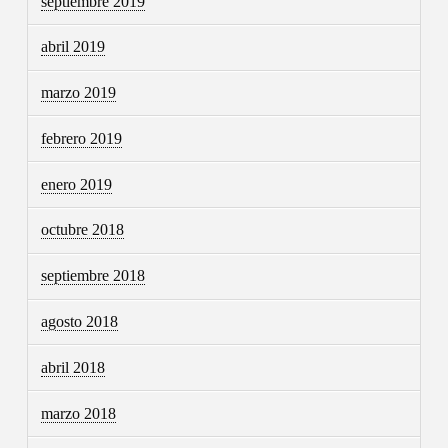
septiembre 2019
abril 2019
marzo 2019
febrero 2019
enero 2019
octubre 2018
septiembre 2018
agosto 2018
abril 2018
marzo 2018