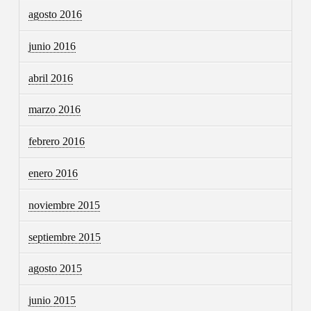
agosto 2016
junio 2016
abril 2016
marzo 2016
febrero 2016
enero 2016
noviembre 2015
septiembre 2015
agosto 2015
junio 2015