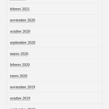
febrero 2021
noviembre 2020
octubre 2020
septiembre 2020
marzo 2020
febrero 2020
enero 2020
noviembre 2019
octubre 2019