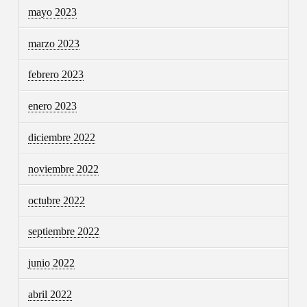
mayo 2023
marzo 2023
febrero 2023
enero 2023
diciembre 2022
noviembre 2022
octubre 2022
septiembre 2022
junio 2022
abril 2022