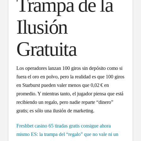
Trampa de la
Ilusión
Gratuita
Los operadores lanzan 100 giros sin depósito como si
fuera el oro en polvo, pero la realidad es que 100 giros
en Starburst pueden valer menos que 0,02 € en
promedio. Y mientras tanto, el jugador piensa que está
recibiendo un regalo, pero nadie reparte “dinero”
gratis; es sólo una ilusión de marketing.
Freshbet casino 65 tiradas gratis consigue ahora
mismo ES: la trampa del “regalo” que no vale ni un