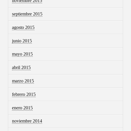
noviembre 2015
septiembre 2015
agosto 2015
junio 2015
mayo 2015
abril 2015
marzo 2015
febrero 2015
enero 2015
noviembre 2014