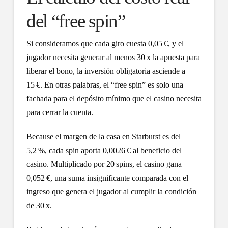
del “free spin”
Si consideramos que cada giro cuesta 0,05 €, y el
jugador necesita generar al menos 30 x la apuesta para
liberar el bono, la inversión obligatoria asciende a
15 €. En otras palabras, el “free spin” es solo una
fachada para el depósito mínimo que el casino necesita
para cerrar la cuenta.
Because el margen de la casa en Starburst es del
5,2 %, cada spin aporta 0,0026 € al beneficio del
casino. Multiplicado por 20 spins, el casino gana
0,052 €, una suma insignificante comparada con el
ingreso que genera el jugador al cumplir la condición
de 30 x.