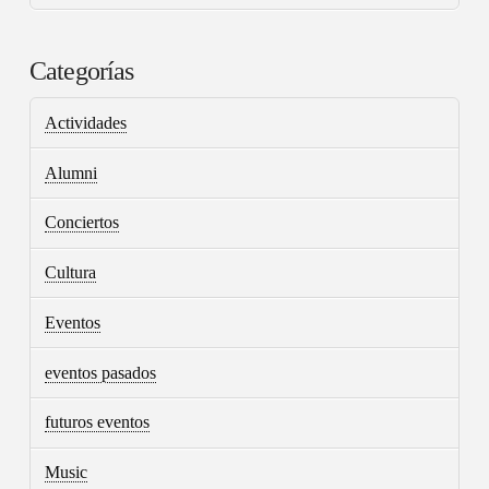
Categorías
Actividades
Alumni
Conciertos
Cultura
Eventos
eventos pasados
futuros eventos
Music