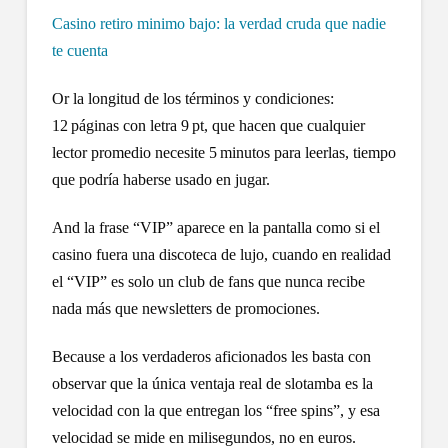
Casino retiro minimo bajo: la verdad cruda que nadie
te cuenta
Or la longitud de los términos y condiciones:
12 páginas con letra 9 pt, que hacen que cualquier
lector promedio necesite 5 minutos para leerlas, tiempo
que podría haberse usado en jugar.
And la frase “VIP” aparece en la pantalla como si el
casino fuera una discoteca de lujo, cuando en realidad
el “VIP” es solo un club de fans que nunca recibe
nada más que newsletters de promociones.
Because a los verdaderos aficionados les basta con
observar que la única ventaja real de slotamba es la
velocidad con la que entregan los “free spins”, y esa
velocidad se mide en milisegundos, no en euros.