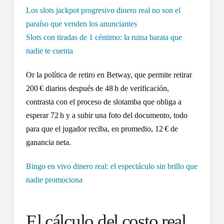
Los slots jackpot progresivo dinero real no son el
paraíso que venden los anunciantes
Slots con tiradas de 1 céntimo: la ruina barata que
nadie te cuenta
Or la política de retiro en Betway, que permite retirar
200 € diarios después de 48 h de verificación,
contrasta con el proceso de slotamba que obliga a
esperar 72 h y a subir una foto del documento, todo
para que el jugador reciba, en promedio, 12 € de
ganancia neta.
Bingo en vivo dinero real: el espectáculo sin brillo que
nadie promociona
El cálculo del costo real