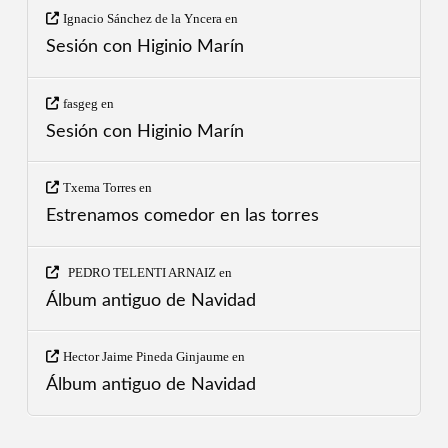
Ignacio Sánchez de la Yncera
en
Sesión con Higinio Marín
fasgeg
en
Sesión con Higinio Marín
Txema Torres
en
Estrenamos comedor en las torres
PEDRO TELENTI ARNAIZ
en
Álbum antiguo de Navidad
Hector Jaime Pineda Ginjaume
en
Álbum antiguo de Navidad