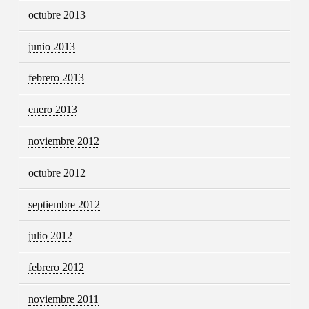
octubre 2013
junio 2013
febrero 2013
enero 2013
noviembre 2012
octubre 2012
septiembre 2012
julio 2012
febrero 2012
noviembre 2011