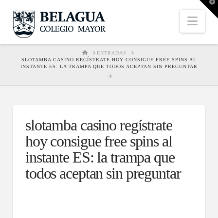
T
t
W
Nav
HOME
ENTRADAS
SLOTAMBA CASINO REGÍSTRATE HOY CONSIGUE FREE SPINS AL
INSTANTE ES: LA TRAMPA QUE TODOS ACEPTAN SIN PREGUNTAR
slotamba casino regístrate
hoy consigue free spins al
instante ES: la trampa que
todos aceptan sin preguntar