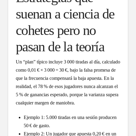
suenan a ciencia de
cohetes pero no
pasan de la teoría
Un “plan” típico incluye 3 000 tiradas al día, calculado
como 0,01 € × 3 000 = 30 €, bajo la falsa promesa de
que la frecuencia compensará la baja apuesta. En la
realidad, el 78 % de esos jugadores nunca alcanzan el
5 % de ganancias esperado, porque la varianza supera
cualquier margen de maniobra.
Ejemplo 1: 5.000 tiradas en una sesión producen
50 € de gasto.
Ejemplo 2: Un jugador que apuesta 0,20 € en un