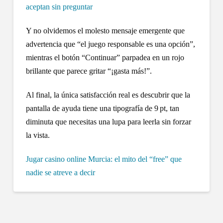
aceptan sin preguntar
Y no olvidemos el molesto mensaje emergente que
advertencia que “el juego responsable es una opción”,
mientras el botón “Continuar” parpadea en un rojo
brillante que parece gritar “¡gasta más!”.
Al final, la única satisfacción real es descubrir que la
pantalla de ayuda tiene una tipografía de 9 pt, tan
diminuta que necesitas una lupa para leerla sin forzar
la vista.
Jugar casino online Murcia: el mito del “free” que
nadie se atreve a decir