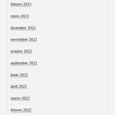
febrero 2023
enero 2023
diciembre 2022
noviembre 2022
octubre 2022
septiembre 2022
junio 2022
abril 2022
marzo 2022
febrero 2022