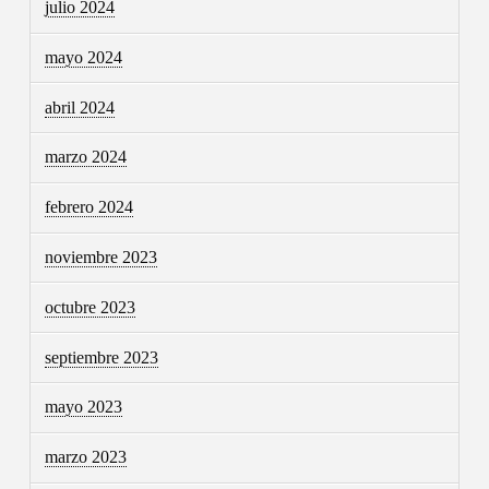
julio 2024
mayo 2024
abril 2024
marzo 2024
febrero 2024
noviembre 2023
octubre 2023
septiembre 2023
mayo 2023
marzo 2023