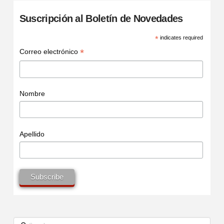
Suscripción al Boletín de Novedades
*
indicates required
*
Correo electrónico
Nombre
Apellido
Search