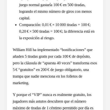
juego normal gastaría 100 € en 500 tiradas,
logrando el mismo número de giros con menos
capital.
Comparación: 0,01 € × 10 000 tiradas = 100 €;
0,20 € × 500 tiradas = 100 €; la diferencia está en
la exposición al riesgo.
William Hill ha implementado “bonificaciones” que
añaden 5 tiradas gratis por cada 100 € de depósito,
pero la cláusula de “apuesta 40 veces” transforma esos
5 € “gratuitos” en 200 € de juego obligatorio, una
trampa que nadie menciona en los folletos de
marketing.
Y porque el “VIP” nunca es realmente gratuito, los
jugadores más astutos descubren que el número
máximo de tiradas de 1 céntimo permitido por día es