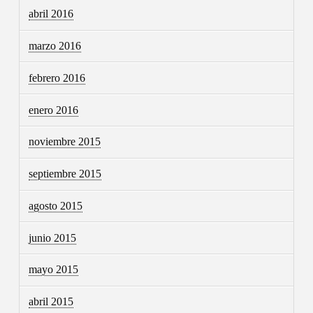
abril 2016
marzo 2016
febrero 2016
enero 2016
noviembre 2015
septiembre 2015
agosto 2015
junio 2015
mayo 2015
abril 2015