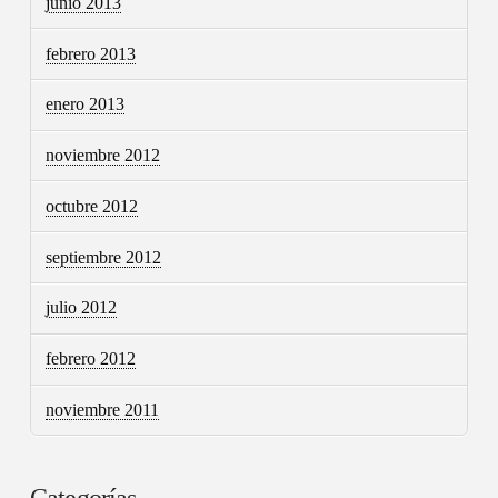
junio 2013
febrero 2013
enero 2013
noviembre 2012
octubre 2012
septiembre 2012
julio 2012
febrero 2012
noviembre 2011