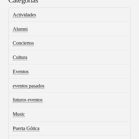
Categorías
Actividades
Alumni
Conciertos
Cultura
Eventos
eventos pasados
futuros eventos
Music
Puerta Gótica