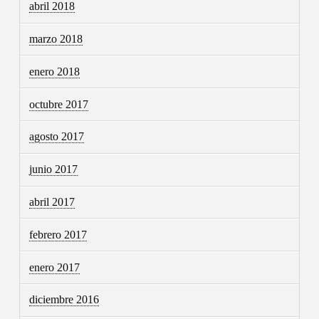
abril 2018
marzo 2018
enero 2018
octubre 2017
agosto 2017
junio 2017
abril 2017
febrero 2017
enero 2017
diciembre 2016