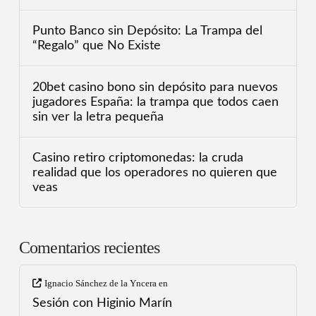
Punto Banco sin Depósito: La Trampa del
“Regalo” que No Existe
20bet casino bono sin depósito para nuevos
jugadores España: la trampa que todos caen
sin ver la letra pequeña
Casino retiro criptomonedas: la cruda
realidad que los operadores no quieren que
veas
Comentarios recientes
Ignacio Sánchez de la Yncera
en
Sesión con Higinio Marín