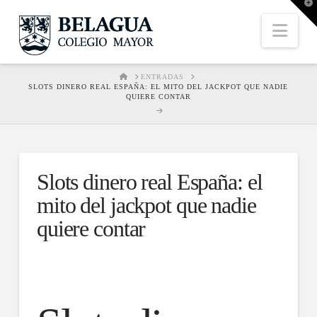
T
t
W
Nav
HOME
ENTRADAS
SLOTS DINERO REAL ESPAÑA: EL MITO DEL JACKPOT QUE NADIE
QUIERE CONTAR
Slots dinero real España: el
mito del jackpot que nadie
quiere contar