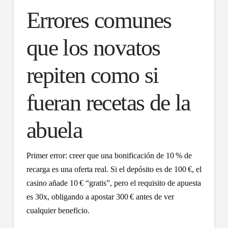
Errores comunes
que los novatos
repiten como si
fueran recetas de la
abuela
Primer error: creer que una bonificación de 10 % de
recarga es una oferta real. Si el depósito es de 100 €, el
casino añade 10 € “gratis”, pero el requisito de apuesta
es 30x, obligando a apostar 300 € antes de ver
cualquier beneficio.