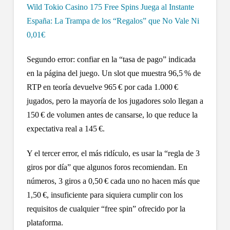
Wild Tokio Casino 175 Free Spins Juega al Instante
España: La Trampa de los “Regalos” que No Vale Ni
0,01€
Segundo error: confiar en la “tasa de pago” indicada
en la página del juego. Un slot que muestra 96,5 % de
RTP en teoría devuelve 965 € por cada 1.000 €
jugados, pero la mayoría de los jugadores solo llegan a
150 € de volumen antes de cansarse, lo que reduce la
expectativa real a 145 €.
Y el tercer error, el más ridículo, es usar la “regla de 3
giros por día” que algunos foros recomiendan. En
números, 3 giros a 0,50 € cada uno no hacen más que
1,50 €, insuficiente para siquiera cumplir con los
requisitos de cualquier “free spin” ofrecido por la
plataforma.