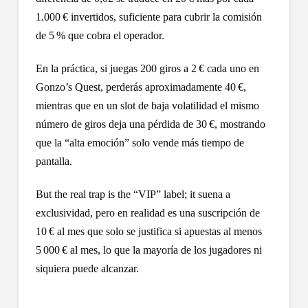
1.000 € invertidos, suficiente para cubrir la comisión
de 5 % que cobra el operador.
En la práctica, si juegas 200 giros a 2 € cada uno en
Gonzo’s Quest, perderás aproximadamente 40 €,
mientras que en un slot de baja volatilidad el mismo
número de giros deja una pérdida de 30 €, mostrando
que la “alta emoción” solo vende más tiempo de
pantalla.
But the real trap is the “VIP” label; it suena a
exclusividad, pero en realidad es una suscripción de
10 € al mes que solo se justifica si apuestas al menos
5 000 € al mes, lo que la mayoría de los jugadores ni
siquiera puede alcanzar.