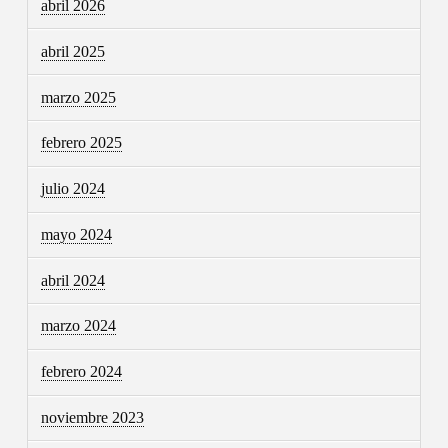
abril 2026
abril 2025
marzo 2025
febrero 2025
julio 2024
mayo 2024
abril 2024
marzo 2024
febrero 2024
noviembre 2023