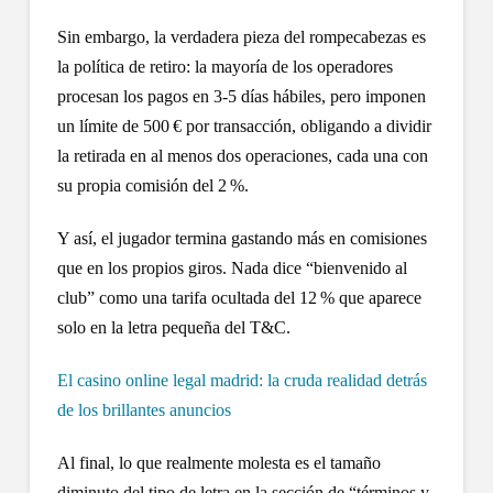
Sin embargo, la verdadera pieza del rompecabezas es
la política de retiro: la mayoría de los operadores
procesan los pagos en 3-5 días hábiles, pero imponen
un límite de 500 € por transacción, obligando a dividir
la retirada en al menos dos operaciones, cada una con
su propia comisión del 2 %.
Y así, el jugador termina gastando más en comisiones
que en los propios giros. Nada dice “bienvenido al
club” como una tarifa ocultada del 12 % que aparece
solo en la letra pequeña del T&C.
El casino online legal madrid: la cruda realidad detrás
de los brillantes anuncios
Al final, lo que realmente molesta es el tamaño
diminuto del tipo de letra en la sección de “términos y