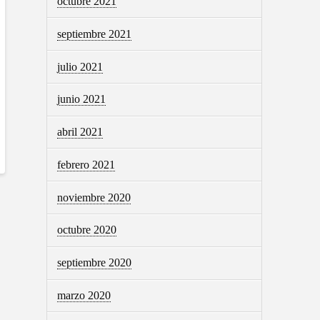
octubre 2021
septiembre 2021
julio 2021
junio 2021
abril 2021
febrero 2021
noviembre 2020
octubre 2020
septiembre 2020
marzo 2020