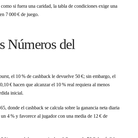
 como si fuera una caridad, la tabla de condiciones exige una
en 7 000 € de juego.
s Números del
burst, el 10 % de cashback le devuelve 50 €; sin embargo, el
0,10 € hacen que alcanzar el 10 % real requiera al menos
dida inicial.
5, donde el cashback se calcula sobre la ganancia neta diaria
n un 4 % y favorece al jugador con una media de 12 € de