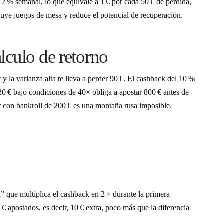
2 % semanal, lo que equivale a 1 € por cada 50 € de pérdida,
luye juegos de mesa y reduce el potencial de recuperación.
lculo de retorno
la varianza alta te lleva a perder 90 €. El cashback del 10 %
 20 € bajo condiciones de 40× obliga a apostar 800 € antes de
or con bankroll de 200 € es una montaña rusa imposible.
” que multiplica el cashback en 2 × durante la primera
 € apostados, es decir, 10 € extra, poco más que la diferencia