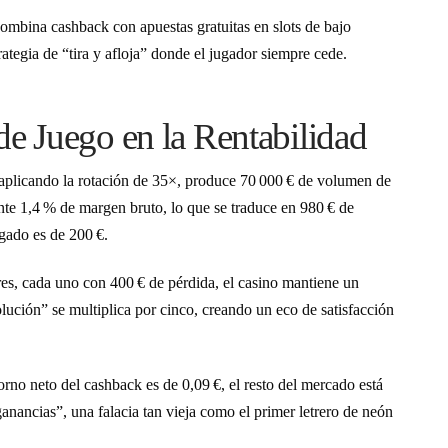
mbina cashback con apuestas gratuitas en slots de bajo
rategia de “tira y afloja” donde el jugador siempre cede.
e Juego en la Rentabilidad
aplicando la rotación de 35×, produce 70 000 € de volumen de
nte 1,4 % de margen bruto, lo que se traduce en 980 € de
egado es de 200 €.
res, cada uno con 400 € de pérdida, el casino mantiene un
lución” se multiplica por cinco, creando un eco de satisfacción
orno neto del cashback es de 0,09 €, el resto del mercado está
anancias”, una falacia tan vieja como el primer letrero de neón