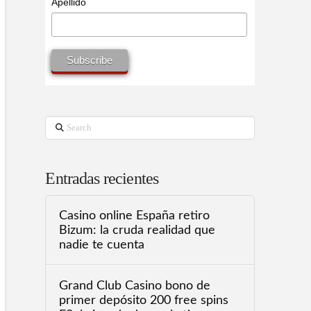
Apellido
Search
Entradas recientes
Casino online España retiro
Bizum: la cruda realidad que
nadie te cuenta
Grand Club Casino bono de
primer depósito 200 free spins