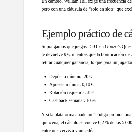
En cambio, William Hill exige una frecuencia de 
pero con una cláusula de “solo en slots” que exc
Ejemplo práctico de cá
Supongamos que juegas 150 € en Gonzo’s Quest y 
te devuelve 9 €, mientras que la bonificación de
retirar cualquier ganancia, lo que para un jugad
Depósito mínimo: 20 €
Apuesta mínima: 0,10 €
Rotación requerida: 35×
Cashback semanal: 10 %
Y si la plataforma añade un “código promocional
quincena, el cálculo se vuelve 0,2 % de los 5 000
entre una cerveza y un café.