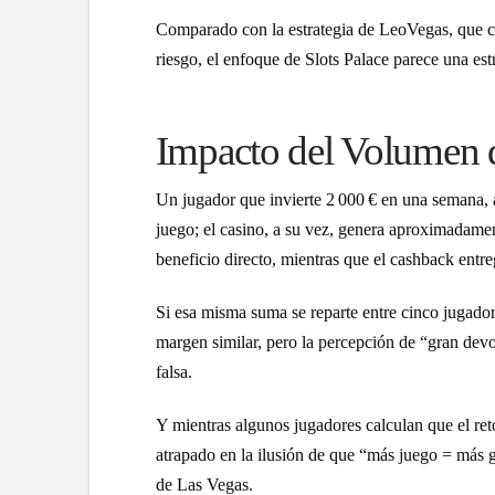
Comparado con la estrategia de LeoVegas, que co
riesgo, el enfoque de Slots Palace parece una est
Impacto del Volumen d
Un jugador que invierte 2 000 € en una semana, 
juego; el casino, a su vez, genera aproximadame
beneficio directo, mientras que el cashback entr
Si esa misma suma se reparte entre cinco jugado
margen similar, pero la percepción de “gran devo
falsa.
Y mientras algunos jugadores calculan que el ret
atrapado en la ilusión de que “más juego = más g
de Las Vegas.