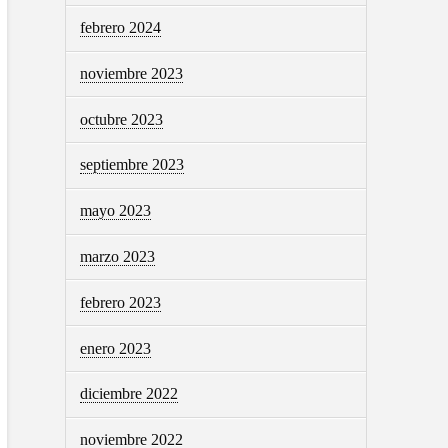
febrero 2024
noviembre 2023
octubre 2023
septiembre 2023
mayo 2023
marzo 2023
febrero 2023
enero 2023
diciembre 2022
noviembre 2022