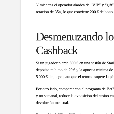
Y mientras el operador alardea de “VIP” y “gift”
rotación de 35×, lo que convierte 200 € de bono 
Desmenuzando lo
Cashback
Si un jugador pierde 500 € en una sesión de Star
depósito mínimo de 20 € y la apuesta mínima de 
5 000 € de juego para que el retorno supere la pér
Por otro lado, comparar con el programa de Bet36
y no semanal, reduce la exposición del casino e
devolución mensual.