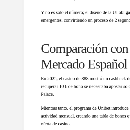
Y no es solo el número; el diseño de la UI oblig
emergentes, convirtiendo un proceso de 2 segundo
Comparación con 
Mercado Español
En 2025, el casino de 888 mostró un cashback de
recuperar 10 € de bono se necesitaba apostar sol
Palace.
Mientras tanto, el programa de Unibet introduce
actividad mensual, creando una tabla de bonos q
oferta de casino.