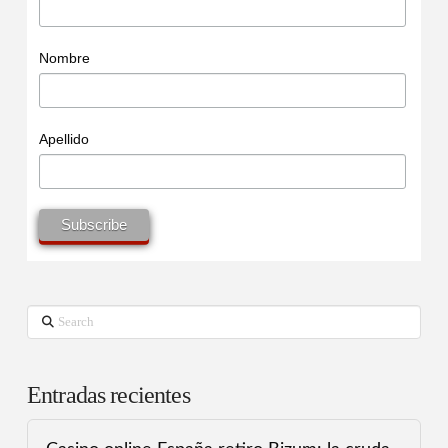
Nombre
Apellido
Search
Entradas recientes