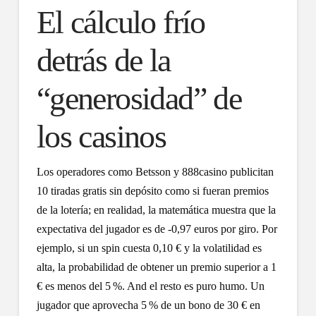
El cálculo frío
detrás de la
“generosidad” de
los casinos
Los operadores como Betsson y 888casino publicitan
10 tiradas gratis sin depósito como si fueran premios
de la lotería; en realidad, la matemática muestra que la
expectativa del jugador es de -0,97 euros por giro. Por
ejemplo, si un spin cuesta 0,10 € y la volatilidad es
alta, la probabilidad de obtener un premio superior a 1
€ es menos del 5 %. And el resto es puro humo. Un
jugador que aprovecha 5 % de un bono de 30 € en