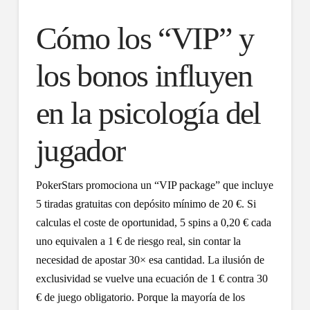
Cómo los “VIP” y
los bonos influyen
en la psicología del
jugador
PokerStars promociona un “VIP package” que incluye
5 tiradas gratuitas con depósito mínimo de 20 €. Si
calculas el coste de oportunidad, 5 spins a 0,20 € cada
uno equivalen a 1 € de riesgo real, sin contar la
necesidad de apostar 30× esa cantidad. La ilusión de
exclusividad se vuelve una ecuación de 1 € contra 30
€ de juego obligatorio. Porque la mayoría de los