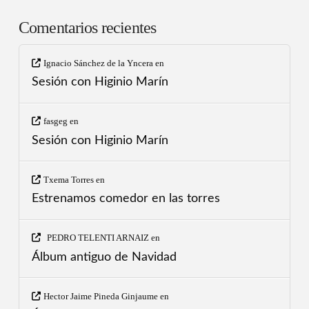
Comentarios recientes
Ignacio Sánchez de la Yncera
en
Sesión con Higinio Marín
fasgeg
en
Sesión con Higinio Marín
Txema Torres
en
Estrenamos comedor en las torres
PEDRO TELENTI ARNAIZ
en
Álbum antiguo de Navidad
Hector Jaime Pineda Ginjaume
en