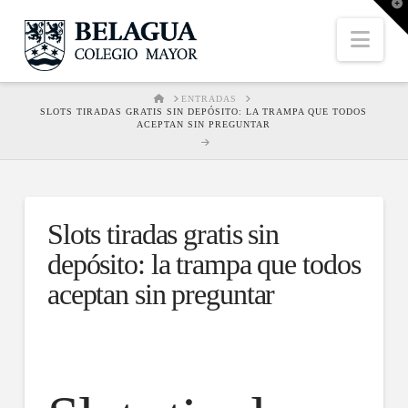
T
t
W
Nav
HOME
ENTRADAS
SLOTS TIRADAS GRATIS SIN DEPÓSITO: LA TRAMPA QUE TODOS
ACEPTAN SIN PREGUNTAR
Slots tiradas gratis sin
depósito: la trampa que todos
aceptan sin preguntar