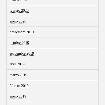
febrero 2020
enero 2020
noviembre 2019
octubre 2019
septiembre 2019
abril 2019
marzo 2019
febrero 2019
enero 2019