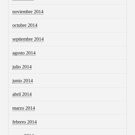
noviembre 2014
octubre 2014
septiembre 2014
agosto 2014
julio 2014
junio 2014
abril 2014
marzo 2014
febrero 2014