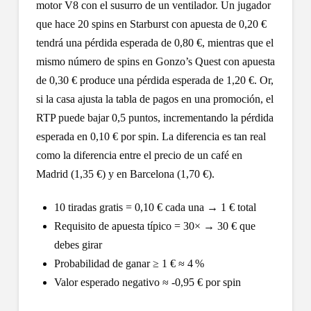
motor V8 con el susurro de un ventilador. Un jugador
que hace 20 spins en Starburst con apuesta de 0,20 €
tendrá una pérdida esperada de 0,80 €, mientras que el
mismo número de spins en Gonzo’s Quest con apuesta
de 0,30 € produce una pérdida esperada de 1,20 €. Or,
si la casa ajusta la tabla de pagos en una promoción, el
RTP puede bajar 0,5 puntos, incrementando la pérdida
esperada en 0,10 € por spin. La diferencia es tan real
como la diferencia entre el precio de un café en
Madrid (1,35 €) y en Barcelona (1,70 €).
10 tiradas gratis = 0,10 € cada una → 1 € total
Requisito de apuesta típico = 30× → 30 € que
debes girar
Probabilidad de ganar ≥ 1 € ≈ 4 %
Valor esperado negativo ≈ -0,95 € por spin