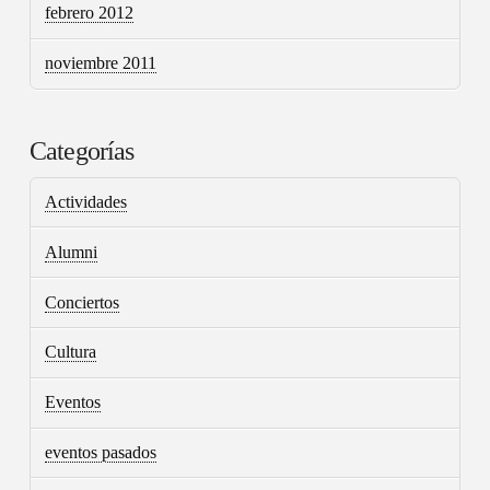
febrero 2012
noviembre 2011
Categorías
Actividades
Alumni
Conciertos
Cultura
Eventos
eventos pasados