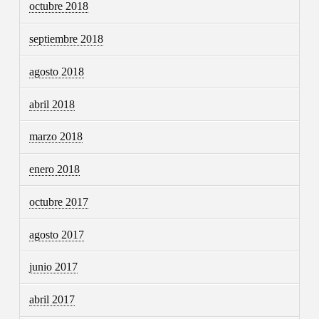
octubre 2018
septiembre 2018
agosto 2018
abril 2018
marzo 2018
enero 2018
octubre 2017
agosto 2017
junio 2017
abril 2017