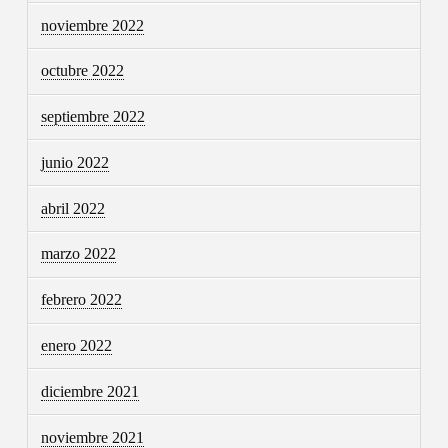
noviembre 2022
octubre 2022
septiembre 2022
junio 2022
abril 2022
marzo 2022
febrero 2022
enero 2022
diciembre 2021
noviembre 2021