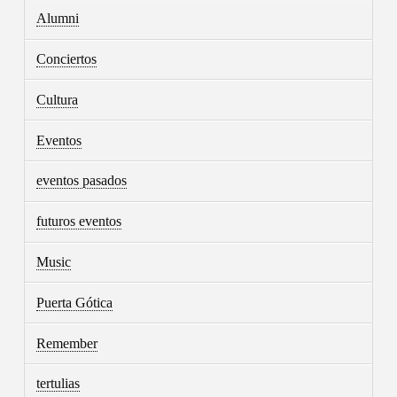
Alumni
Conciertos
Cultura
Eventos
eventos pasados
futuros eventos
Music
Puerta Gótica
Remember
tertulias