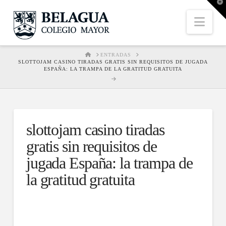
T
t
W
Nav
HOME
ENTRADAS
SLOTTOJAM CASINO TIRADAS GRATIS SIN REQUISITOS DE JUGADA
ESPAÑA: LA TRAMPA DE LA GRATITUD GRATUITA
slottojam casino tiradas
gratis sin requisitos de
jugada España: la trampa de
la gratitud gratuita