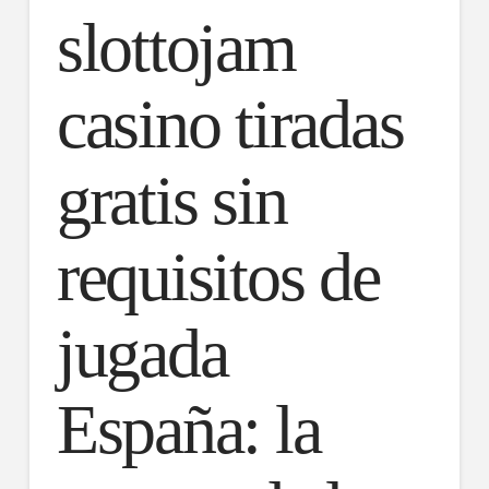
slottojam
casino tiradas
gratis sin
requisitos de
jugada
España: la