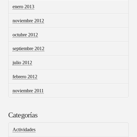
enero 2013
noviembre 2012
octubre 2012
septiembre 2012
julio 2012
febrero 2012
noviembre 2011
Categorías
Actividades