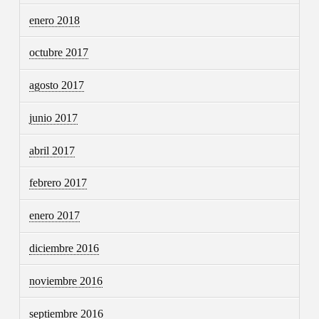
enero 2018
octubre 2017
agosto 2017
junio 2017
abril 2017
febrero 2017
enero 2017
diciembre 2016
noviembre 2016
septiembre 2016