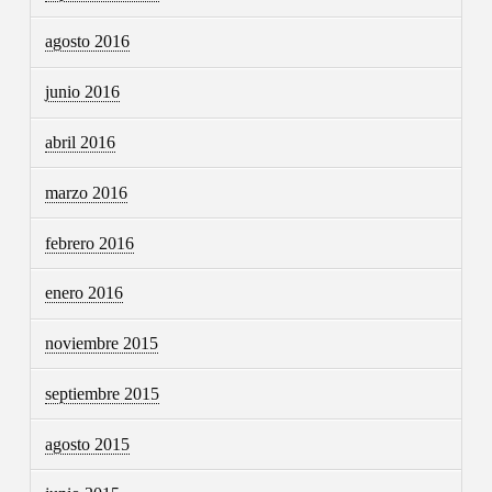
agosto 2016
junio 2016
abril 2016
marzo 2016
febrero 2016
enero 2016
noviembre 2015
septiembre 2015
agosto 2015