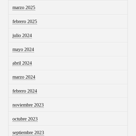
marzo 2025
febrero 2025
julio 2024
mayo 2024
abril 2024
marzo 2024
febrero 2024
noviembre 2023
octubre 2023
septiembre 2023