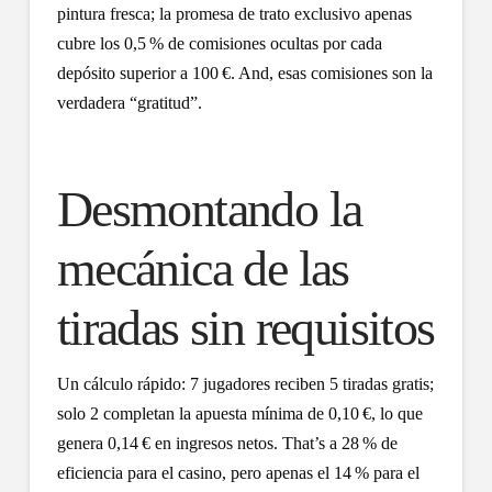
pintura fresca; la promesa de trato exclusivo apenas
cubre los 0,5 % de comisiones ocultas por cada
depósito superior a 100 €. And, esas comisiones son la
verdadera “gratitud”.
Desmontando la
mecánica de las
tiradas sin requisitos
Un cálculo rápido: 7 jugadores reciben 5 tiradas gratis;
solo 2 completan la apuesta mínima de 0,10 €, lo que
genera 0,14 € en ingresos netos. That’s a 28 % de
eficiencia para el casino, pero apenas el 14 % para el