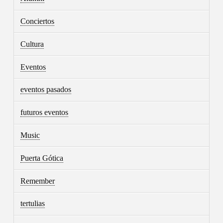
Conciertos
Cultura
Eventos
eventos pasados
futuros eventos
Music
Puerta Gótica
Remember
tertulias