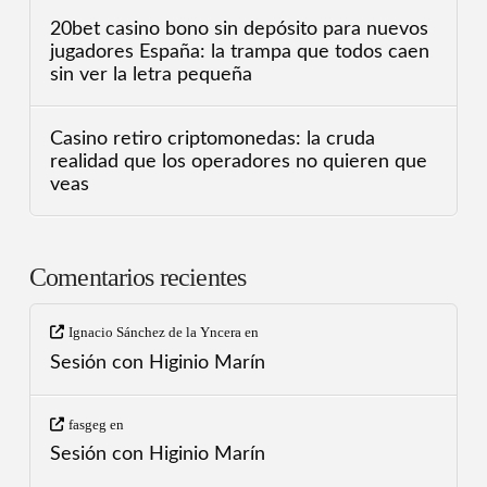
20bet casino bono sin depósito para nuevos
jugadores España: la trampa que todos caen
sin ver la letra pequeña
Casino retiro criptomonedas: la cruda
realidad que los operadores no quieren que
veas
Comentarios recientes
Ignacio Sánchez de la Yncera
en
Sesión con Higinio Marín
fasgeg
en
Sesión con Higinio Marín