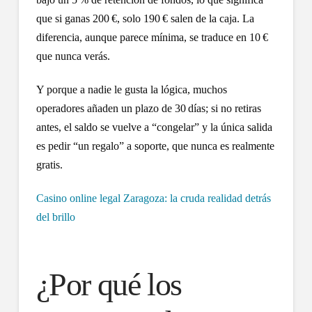
que si ganas 200 €, solo 190 € salen de la caja. La
diferencia, aunque parece mínima, se traduce en 10 €
que nunca verás.
Y porque a nadie le gusta la lógica, muchos
operadores añaden un plazo de 30 días; si no retiras
antes, el saldo se vuelve a “congelar” y la única salida
es pedir “un regalo” a soporte, que nunca es realmente
gratis.
Casino online legal Zaragoza: la cruda realidad detrás
del brillo
¿Por qué los