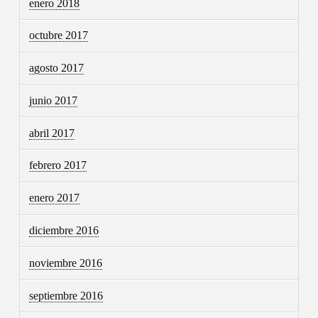
enero 2018
octubre 2017
agosto 2017
junio 2017
abril 2017
febrero 2017
enero 2017
diciembre 2016
noviembre 2016
septiembre 2016