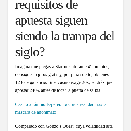
requisitos de
apuesta siguen
siendo la trampa del
siglo?
Imagina que juegas a Starburst durante 45 minutos,
consigues 5 giros gratis y, por pura suerte, obtienes
12 € de ganancia. Si el casino exige 20x, tendrás que
apostar 240 € antes de tocar la puerta de salida.
Casino anónimo España: La cruda realidad tras la
máscara de anonimato
Comparado con Gonzo’s Quest, cuya volatilidad alta