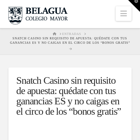
T
t
W
Nav
HOME
ENTRADAS
SNATCH CASINO SIN REQUISITO DE APUESTA: QUÉDATE CON TUS
GANANCIAS ES Y NO CAIGAS EN EL CIRCO DE LOS “BONOS GRATIS”
Snatch Casino sin requisito
de apuesta: quédate con tus
ganancias ES y no caigas en
el circo de los “bonos gratis”