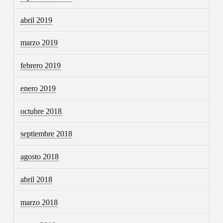
abril 2019
marzo 2019
febrero 2019
enero 2019
octubre 2018
septiembre 2018
agosto 2018
abril 2018
marzo 2018