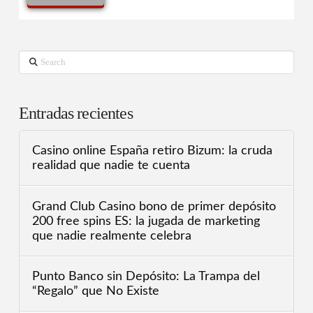
Search
Entradas recientes
Casino online España retiro Bizum: la cruda
realidad que nadie te cuenta
Grand Club Casino bono de primer depósito
200 free spins ES: la jugada de marketing
que nadie realmente celebra
Punto Banco sin Depósito: La Trampa del
“Regalo” que No Existe