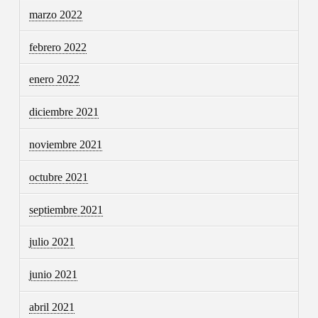
marzo 2022
febrero 2022
enero 2022
diciembre 2021
noviembre 2021
octubre 2021
septiembre 2021
julio 2021
junio 2021
abril 2021