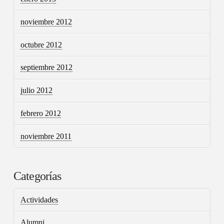
noviembre 2012
octubre 2012
septiembre 2012
julio 2012
febrero 2012
noviembre 2011
Categorías
Actividades
Alumni