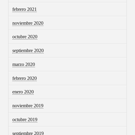
febrero 2021
noviembre 2020
octubre 2020
septiembre 2020
marzo 2020
febrero 2020
enero 2020
noviembre 2019
octubre 2019
septiembre 2019