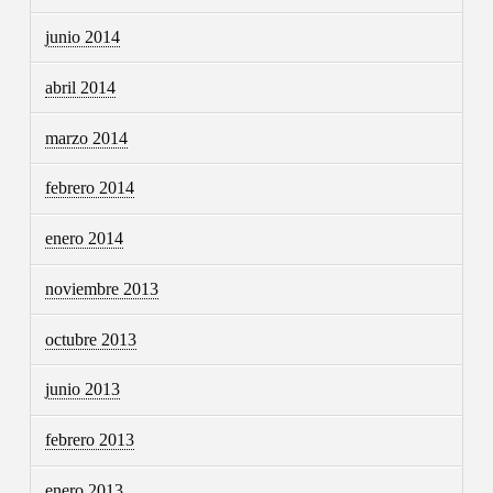
junio 2014
abril 2014
marzo 2014
febrero 2014
enero 2014
noviembre 2013
octubre 2013
junio 2013
febrero 2013
enero 2013