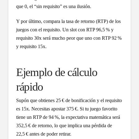
que 0, el “sin requisito” es una ilusión.
Y por último, compara la tasa de retorno (RTP) de los
juegos con el requisito. Un slot con RTP 96,5 % y
requisito 30x será mucho peor que uno con RTP 92 %
y requisito 15x.
Ejemplo de cálculo
rápido
Supón que obtienes 25 € de bonificación y el requisito
es 15x. Necesitas apostar 375 €. Si tu juego favorito
tiene un RTP de 94 %, la expectativa matemática será
352,5 € de retorno, lo que implica una pérdida de
22,5 € antes de poder retirar.