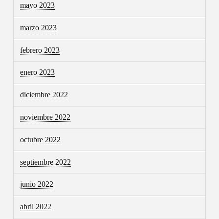
mayo 2023
marzo 2023
febrero 2023
enero 2023
diciembre 2022
noviembre 2022
octubre 2022
septiembre 2022
junio 2022
abril 2022