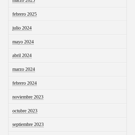
marzo 2025
febrero 2025
julio 2024
mayo 2024
abril 2024
marzo 2024
febrero 2024
noviembre 2023
octubre 2023
septiembre 2023