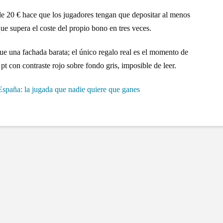
 de 20 € hace que los jugadores tengan que depositar al menos
ue supera el coste del propio bono en tres veces.
e una fachada barata; el único regalo real es el momento de
pt con contraste rojo sobre fondo gris, imposible de leer.
España: la jugada que nadie quiere que ganes