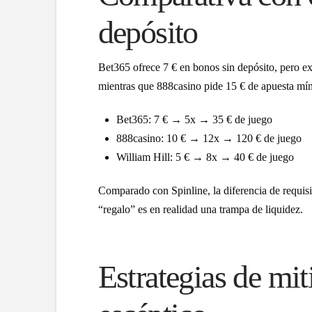
depósito
Bet365 ofrece 7 € en bonos sin depósito, pero ex
mientras que 888casino pide 15 € de apuesta mín
Bet365: 7 € → 5x → 35 € de juego
888casino: 10 € → 12x → 120 € de juego
William Hill: 5 € → 8x → 40 € de juego
Comparado con Spinline, la diferencia de requisi
“regalo” es en realidad una trampa de liquidez.
Estrategias de mit