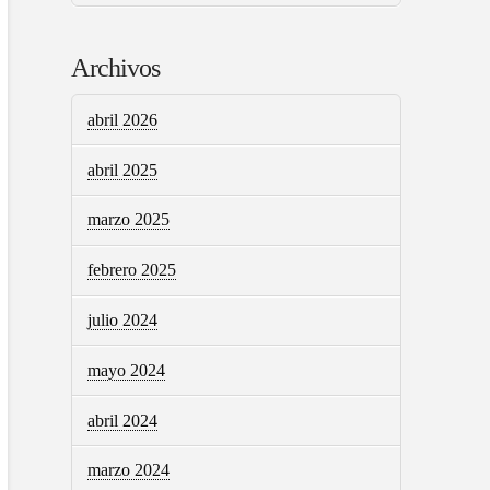
Archivos
abril 2026
abril 2025
marzo 2025
febrero 2025
julio 2024
mayo 2024
abril 2024
marzo 2024