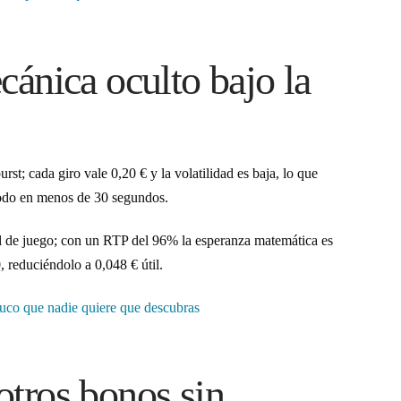
cánica oculto bajo la
rst; cada giro vale 0,20 € y la volatilidad es baja, lo que
todo en menos de 30 segundos.
otal de juego; con un RTP del 96% la esperanza matemática es
 reduciéndolo a 0,048 € útil.
ruco que nadie quiere que descubras
tros bonos sin