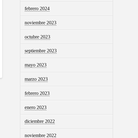
febrero 2024
noviembre 2023
octubre 2023
septiembre 2023
mayo 2023
marzo 2023
febrero 2023
enero 2023
diciembre 2022
noviembre 2022