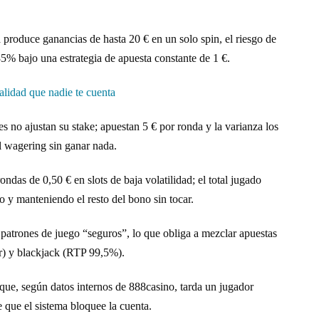
 produce ganancias de hasta 20 € en un solo spin, el riesgo de
5% bajo una estrategia de apuesta constante de 1 €.
alidad que nadie te cuenta
es no ajustan su stake; apuestan 5 € por ronda y la varianza los
el wagering sin ganar nada.
ondas de 0,50 € en slots de baja volatilidad; el total jugado
o y manteniendo el resto del bono sin tocar.
a patrones de juego “seguros”, lo que obliga a mezclar apuestas
r) y blackjack (RTP 99,5%).
que, según datos internos de 888casino, tarda un jugador
 que el sistema bloquee la cuenta.