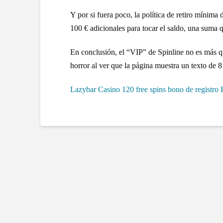
Y por si fuera poco, la política de retiro mínima
100 € adicionales para tocar el saldo, una suma q
En conclusión, el “VIP” de Spinline no es más qu
horror al ver que la página muestra un texto de 8 
Lazybar Casino 120 free spins bono de registro 