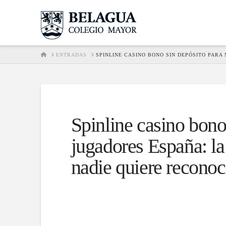
HOME
ENTRADAS
SPINLINE CASINO BONO SIN DEPÓSITO PARA
Spinline casino bono
jugadores España: la
nadie quiere reconoc