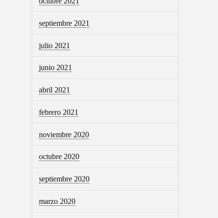
octubre 2021
septiembre 2021
julio 2021
junio 2021
abril 2021
febrero 2021
noviembre 2020
octubre 2020
septiembre 2020
marzo 2020