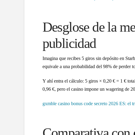
Desglose de la me
publicidad
Imagina que recibes 5 giros sin depósito en Starbu
equivale a una probabilidad del 98% de perder 
Y ahí entra el cálculo: 5 giros × 0,20 € = 1 € t
0,96 €, pero el casino impone un wagering de 20,
gxmble casino bonus code secreto 2026 ES: el t
Comparativa con o