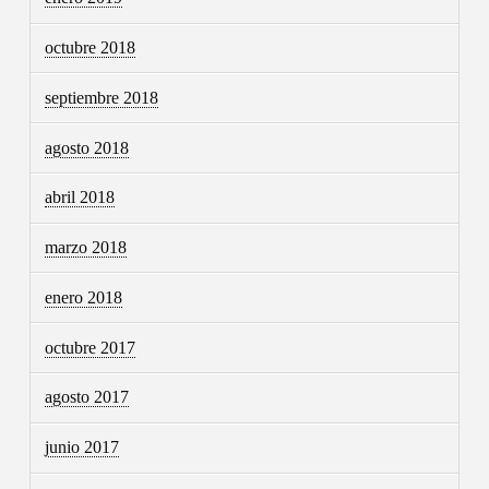
octubre 2018
septiembre 2018
agosto 2018
abril 2018
marzo 2018
enero 2018
octubre 2017
agosto 2017
junio 2017