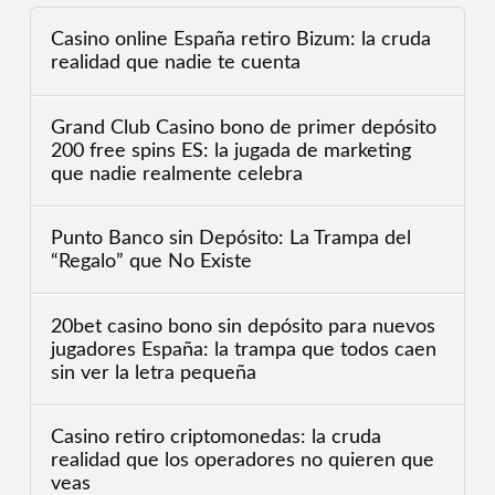
Casino online España retiro Bizum: la cruda
realidad que nadie te cuenta
Grand Club Casino bono de primer depósito
200 free spins ES: la jugada de marketing
que nadie realmente celebra
Punto Banco sin Depósito: La Trampa del
“Regalo” que No Existe
20bet casino bono sin depósito para nuevos
jugadores España: la trampa que todos caen
sin ver la letra pequeña
Casino retiro criptomonedas: la cruda
realidad que los operadores no quieren que
veas