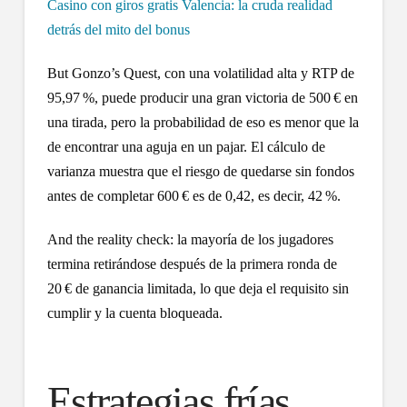
Casino con giros gratis Valencia: la cruda realidad
detrás del mito del bonus
But Gonzo’s Quest, con una volatilidad alta y RTP de
95,97 %, puede producir una gran victoria de 500 € en
una tirada, pero la probabilidad de eso es menor que la
de encontrar una aguja en un pajar. El cálculo de
varianza muestra que el riesgo de quedarse sin fondos
antes de completar 600 € es de 0,42, es decir, 42 %.
And the reality check: la mayoría de los jugadores
termina retirándose después de la primera ronda de
20 € de ganancia limitada, lo que deja el requisito sin
cumplir y la cuenta bloqueada.
Estrategias frías