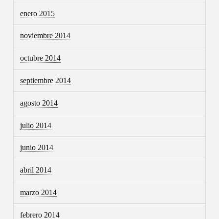
enero 2015
noviembre 2014
octubre 2014
septiembre 2014
agosto 2014
julio 2014
junio 2014
abril 2014
marzo 2014
febrero 2014