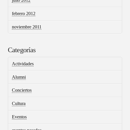
julio 2012
febrero 2012
noviembre 2011
Categorías
Actividades
Alumni
Conciertos
Cultura
Eventos