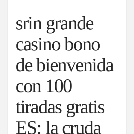
srin grande
casino bono
de bienvenida
con 100
tiradas gratis
ES: la cruda