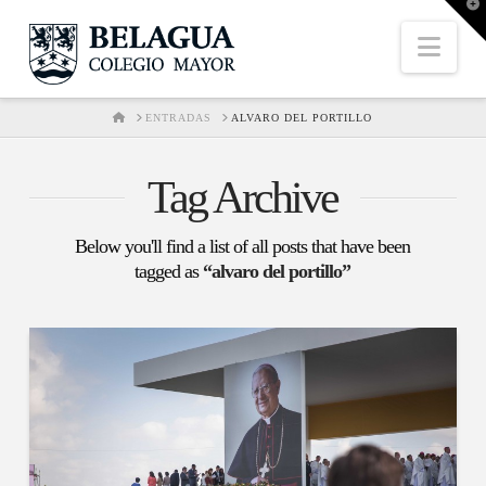
T
t
W
Nav
HOME
ENTRADAS
ALVARO DEL PORTILLO
Tag Archive
Below you'll find a list of all posts that have been
tagged as
“alvaro del portillo”