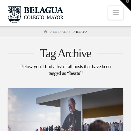
T
t
W
Nav
HOME
ENTRADAS
BEATO
Tag Archive
Below you'll find a list of all posts that have been
tagged as
“beato”