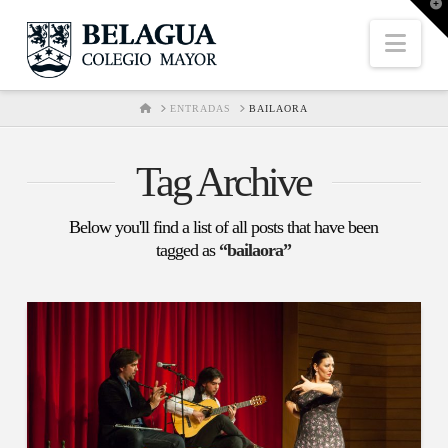
T
t
W
Nav
HOME
ENTRADAS
BAILAORA
Tag Archive
Below you'll find a list of all posts that have been
tagged as
“bailaora”