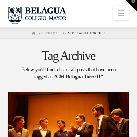
T
t
W
Nav
HOME
ENTRADAS
CM BELAGUA TORRE II
Tag Archive
Below you'll find a list of all posts that have been
tagged as
“CM Belagua Torre II”