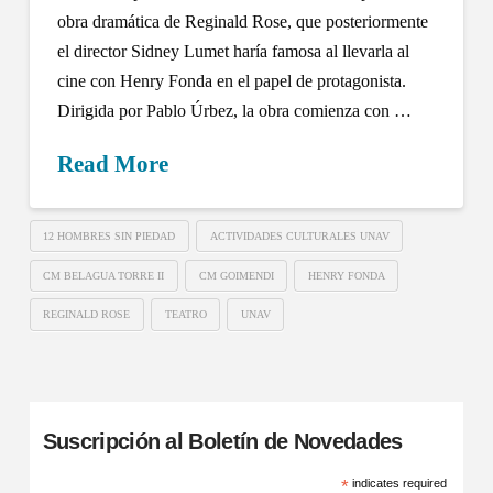
obra dramática de Reginald Rose, que posteriormente
el director Sidney Lumet haría famosa al llevarla al
cine con Henry Fonda en el papel de protagonista.
Dirigida por Pablo Úrbez, la obra comienza con …
Read More
12 HOMBRES SIN PIEDAD
ACTIVIDADES CULTURALES UNAV
CM BELAGUA TORRE II
CM GOIMENDI
HENRY FONDA
REGINALD ROSE
TEATRO
UNAV
Suscripción al Boletín de Novedades
*
indicates required