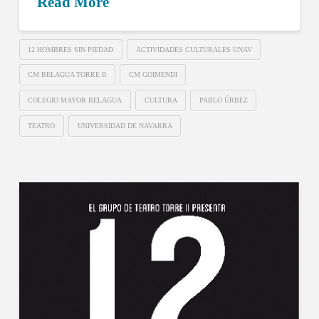
Read More
12 HOMBRES SIN PIEDAD
ACTIVIDADES CULTURALES UNAV
CM BELAGUA TORRE II
CM GOIMENDI
COLEGIO MAYOR BELAGUA
CULTURA
PABLO ÚRBEZ
TEATRO
UNIVERSIDAD DE NAVARRA