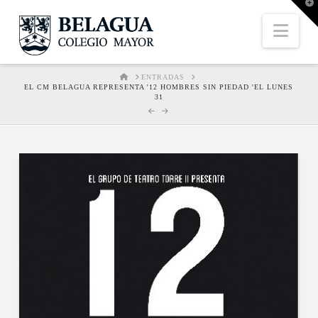
T
t
W
Nav
HOME
ENTRADAS
EL CM BELAGUA REPRESENTA '12 HOMBRES SIN PIEDAD 'EL LUNES
31