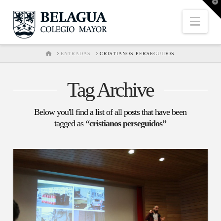
T
t
W
Nav
HOME
ENTRADAS
CRISTIANOS PERSEGUIDOS
Tag Archive
Below you'll find a list of all posts that have been
tagged as
“cristianos perseguidos”