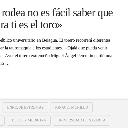
 rodea no es fácil saber que
a ti es el toro»
úblico universitario en Belagua. El torero recorrerá diferentes
ar la tauromaquia a los estudiantes. «Ojalá que pueda venir
vo» Ayer el torero extremeño Miguel Ángel Perera impartió una
egio …
ENRIQUE ESTREMAZ
IGNACIO MURILLO
TOROS Y MEDICINA
UNIVERSIDAD DE NAVARRA