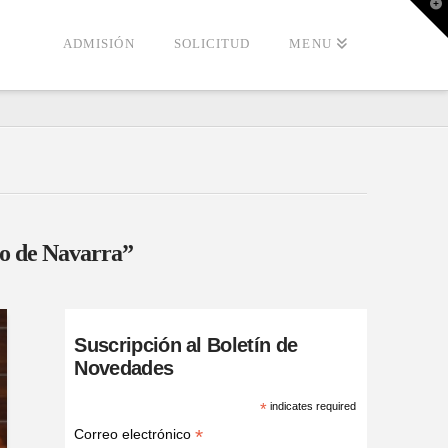
T
t
W
ADMISIÓN
SOLICITUD
MENU
io de Navarra”
Suscripción al Boletín de
Novedades
*
indicates required
*
Correo electrónico