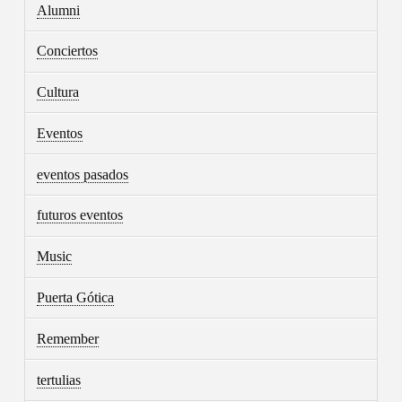
Alumni
Conciertos
Cultura
Eventos
eventos pasados
futuros eventos
Music
Puerta Gótica
Remember
tertulias