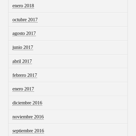
enero 2018
octubre 2017
agosto 2017
junio 2017
abril 2017
febrero 2017
enero 2017
diciembre 2016
noviembre 2016
septiembre 2016