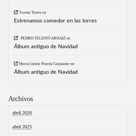
Txema Torres
en
Estrenamos comedor en las torres
PEDRO TELENTI ARNAIZ
en
Álbum antiguo de Navidad
Hector Jaime Pineda Ginjaume
en
Álbum antiguo de Navidad
Archivos
abril 2026
abril 2025