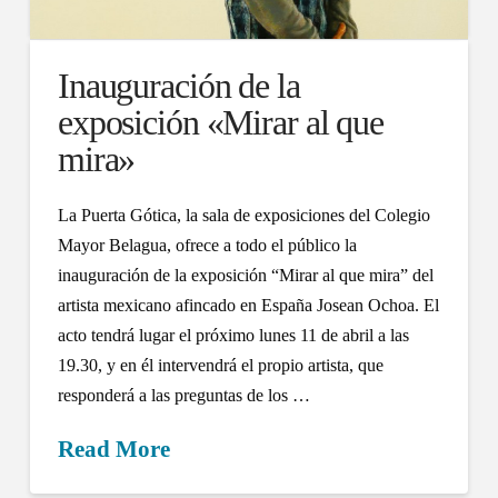
Inauguración de la
exposición «Mirar al que
mira»
La Puerta Gótica, la sala de exposiciones del Colegio
Mayor Belagua, ofrece a todo el público la
inauguración de la exposición “Mirar al que mira” del
artista mexicano afincado en España Josean Ochoa. El
acto tendrá lugar el próximo lunes 11 de abril a las
19.30, y en él intervendrá el propio artista, que
responderá a las preguntas de los …
Read More