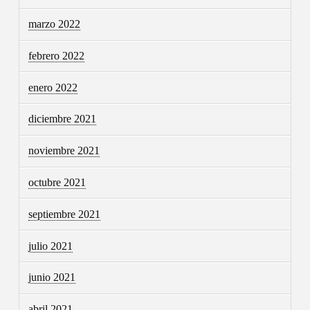
marzo 2022
febrero 2022
enero 2022
diciembre 2021
noviembre 2021
octubre 2021
septiembre 2021
julio 2021
junio 2021
abril 2021