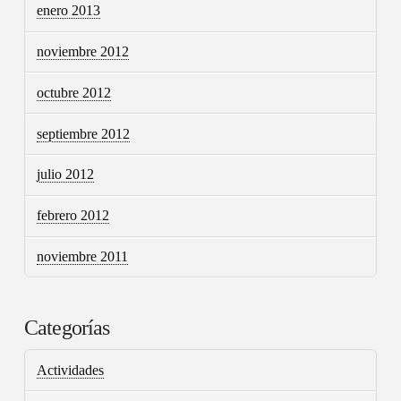
enero 2013
noviembre 2012
octubre 2012
septiembre 2012
julio 2012
febrero 2012
noviembre 2011
Categorías
Actividades