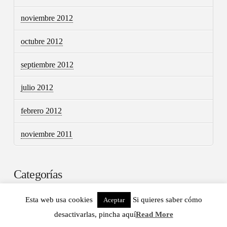
noviembre 2012
octubre 2012
septiembre 2012
julio 2012
febrero 2012
noviembre 2011
Categorías
Actividades
Esta web usa cookies
Si quieres saber cómo
Aceptar
desactivarlas, pincha aquí
Read More
Alumni