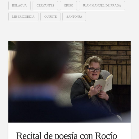
BELAGUA
CERVANTES
GRISO
JUAN MANUEL DE PRADA
MISERICORDIA
QUIJOTE
SANTONJA
Recital de poesía con Rocío