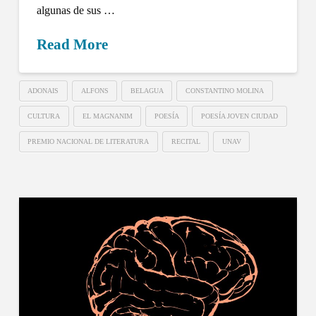
algunas de sus …
Read More
ADONAIS
ALFONS
BELAGUA
CONSTANTINO MOLINA
CULTURA
EL MAGNANIM
POESÍA
POESÍA JOVEN CIUDAD
PREMIO NACIONAL DE LITERATURA
RECITAL
UNAV