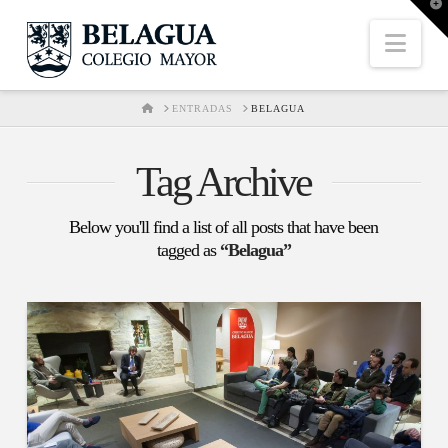
T
t
W
Nav
HOME
ENTRADAS
BELAGUA
Tag Archive
Below you'll find a list of all posts that have been
tagged as
“Belagua”