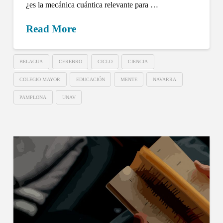
¿es la mecánica cuántica relevante para …
Read More
BELAGUA
CEREBRO
CICLO
CIENCIA
COLEGIO MAYOR
EDUCACIÓN
MENTE
NAVARRA
PAMPLONA
UNAV