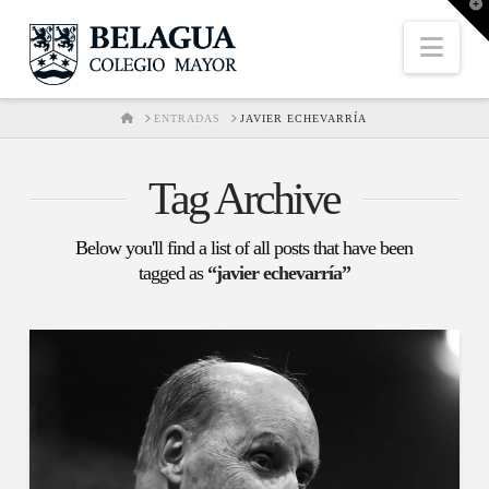
T
t
W
Nav
HOME
ENTRADAS
JAVIER ECHEVARRÍA
Tag Archive
Below you'll find a list of all posts that have been
tagged as
“javier echevarría”