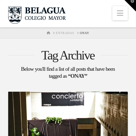
T
t
W
Nav
HOME
ENTRADAS
ONAY
Tag Archive
Below you'll find a list of all posts that have been
tagged as
“ONAY”