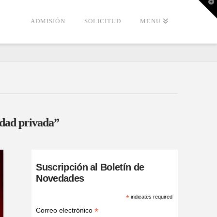
T
t
W
ADMISIÓN
SOLICITUD
MENU
idad privada”
Suscripción al Boletín de
Novedades
*
indicates required
*
Correo electrónico