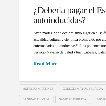
¿Debería pagar el E
autoinducidas?
Ayer, martes 22 de octubre, tuvo lugar en el sa
actualidad cultural y científica promovido por al
enfermedades autoinducidas?’. Los ponentes fue
Servicio Navarro de Salud yJuan Cabasés, Cated
Read More
ALFREDO MARTÍNEZ
COLEGIO MAYOR BELAGUA
SANIDAD PRIVADA
SANIDAD PÚBLICA
SERVI