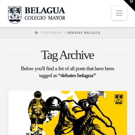
T
t
W
Nav
HOME
ENTRADAS
DEBATES BELAGUA
Tag Archive
Below you'll find a list of all posts that have been
tagged as
“debates belagua”