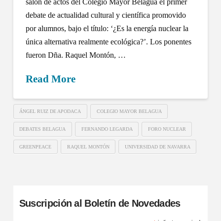
salón de actos del Colegio Mayor Belagua el primer
debate de actualidad cultural y científica promovido
por alumnos, bajo el título: ‘¿Es la energía nuclear la
única alternativa realmente ecológica?’. Los ponentes
fueron Dña. Raquel Montón, …
Read More
ÁNGEL RUIZ DE APODACA
COLEGIO MAYOR BELAGUA
DEBATES BELAGUA
FERNANDO LEGARDA
FORO NUCLEAR
GREENPEACE
RAQUEL MONTÓN
UNIVERSIDAD DE NAVARRA
Suscripción al Boletín de Novedades