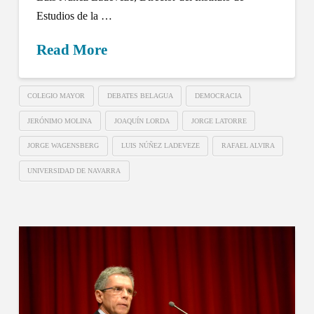
Estudios de la …
Read More
COLEGIO MAYOR
DEBATES BELAGUA
DEMOCRACIA
JERÓNIMO MOLINA
JOAQUÍN LORDA
JORGE LATORRE
JORGE WAGENSBERG
LUIS NÚÑEZ LADEVEZE
RAFAEL ALVIRA
UNIVERSIDAD DE NAVARRA