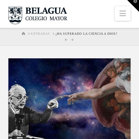
T
t
W
Nav
HOME
ENTRADAS
¿HA SUPERADO LA CIENCIA A DIOS?