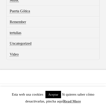
Music
Puerta Gótica
Remember
tertulias
Uncategorized
Video
ASSIGN A MENU
Esta web usa cookies
Si quieres saber cómo
Aceptar
POWERED BY THE
X THEME
desactivarlas, pincha aquí
Read More