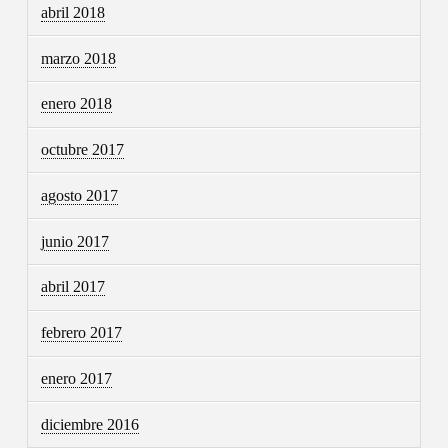
abril 2018
marzo 2018
enero 2018
octubre 2017
agosto 2017
junio 2017
abril 2017
febrero 2017
enero 2017
diciembre 2016