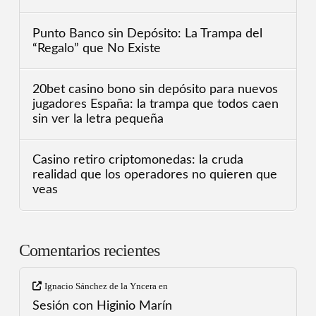
Punto Banco sin Depósito: La Trampa del
“Regalo” que No Existe
20bet casino bono sin depósito para nuevos
jugadores España: la trampa que todos caen
sin ver la letra pequeña
Casino retiro criptomonedas: la cruda
realidad que los operadores no quieren que
veas
Comentarios recientes
Ignacio Sánchez de la Yncera
en
Sesión con Higinio Marín