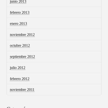
junio 2013
febrero 2013
enero 2013
noviembre 2012
octubre 2012
septiembre 2012
julio 2012
febrero 2012
noviembre 2011