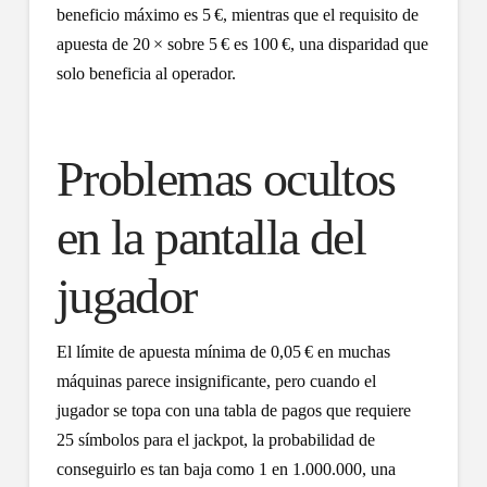
beneficio máximo es 5 €, mientras que el requisito de
apuesta de 20 × sobre 5 € es 100 €, una disparidad que
solo beneficia al operador.
Problemas ocultos
en la pantalla del
jugador
El límite de apuesta mínima de 0,05 € en muchas
máquinas parece insignificante, pero cuando el
jugador se topa con una tabla de pagos que requiere
25 símbolos para el jackpot, la probabilidad de
conseguirlo es tan baja como 1 en 1.000.000, una