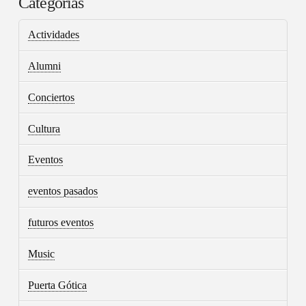
Categorías
Actividades
Alumni
Conciertos
Cultura
Eventos
eventos pasados
futuros eventos
Music
Puerta Gótica