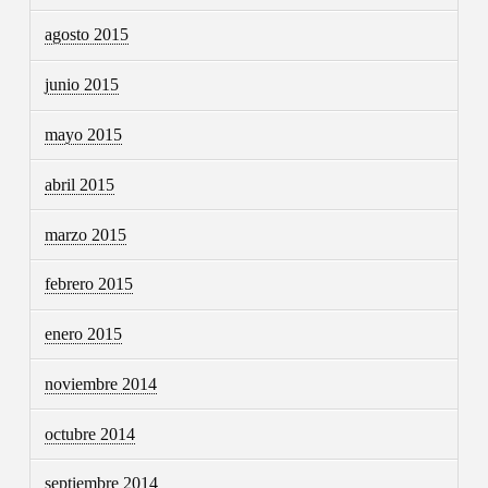
agosto 2015
junio 2015
mayo 2015
abril 2015
marzo 2015
febrero 2015
enero 2015
noviembre 2014
octubre 2014
septiembre 2014