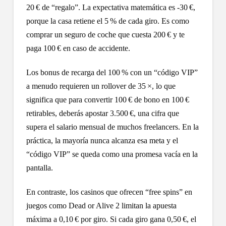
20 € de “regalo”. La expectativa matemática es -30 €,
porque la casa retiene el 5 % de cada giro. Es como
comprar un seguro de coche que cuesta 200 € y te
paga 100 € en caso de accidente.
Los bonus de recarga del 100 % con un “código VIP”
a menudo requieren un rollover de 35 ×, lo que
significa que para convertir 100 € de bono en 100 €
retirables, deberás apostar 3.500 €, una cifra que
supera el salario mensual de muchos freelancers. En la
práctica, la mayoría nunca alcanza esa meta y el
“código VIP” se queda como una promesa vacía en la
pantalla.
En contraste, los casinos que ofrecen “free spins” en
juegos como Dead or Alive 2 limitan la apuesta
máxima a 0,10 € por giro. Si cada giro gana 0,50 €, el