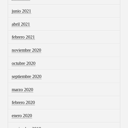
junio 2021
abril 2021
febrero 2021
noviembre 2020
octubre 2020
septiembre 2020
marzo 2020
febrero 2020
enero 2020