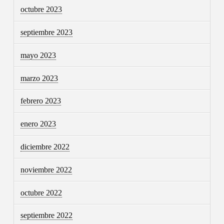
octubre 2023
septiembre 2023
mayo 2023
marzo 2023
febrero 2023
enero 2023
diciembre 2022
noviembre 2022
octubre 2022
septiembre 2022