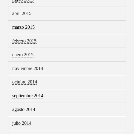
abril 2015
marzo 2015
febrero 2015
enero 2015
noviembre 2014
octubre 2014
septiembre 2014
agosto 2014
julio 2014