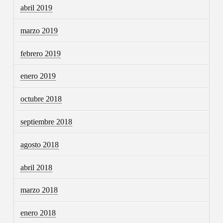
abril 2019
marzo 2019
febrero 2019
enero 2019
octubre 2018
septiembre 2018
agosto 2018
abril 2018
marzo 2018
enero 2018