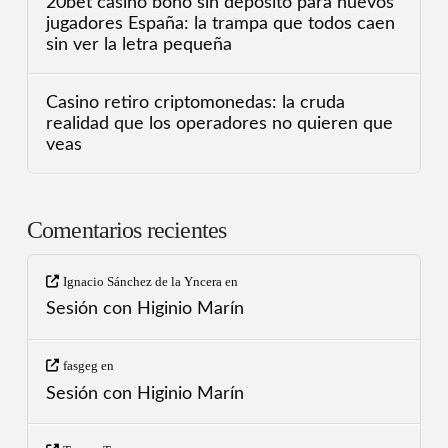
20bet casino bono sin depósito para nuevos
jugadores España: la trampa que todos caen
sin ver la letra pequeña
Casino retiro criptomonedas: la cruda
realidad que los operadores no quieren que
veas
Comentarios recientes
Ignacio Sánchez de la Yncera
en
Sesión con Higinio Marín
fasgeg
en
Sesión con Higinio Marín