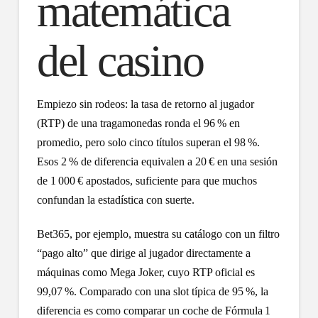
matemática
del casino
Empiezo sin rodeos: la tasa de retorno al jugador
(RTP) de una tragamonedas ronda el 96 % en
promedio, pero solo cinco títulos superan el 98 %.
Esos 2 % de diferencia equivalen a 20 € en una sesión
de 1 000 € apostados, suficiente para que muchos
confundan la estadística con suerte.
Bet365, por ejemplo, muestra su catálogo con un filtro
“pago alto” que dirige al jugador directamente a
máquinas como Mega Joker, cuyo RTP oficial es
99,07 %. Comparado con una slot típica de 95 %, la
diferencia es como comparar un coche de Fórmula 1