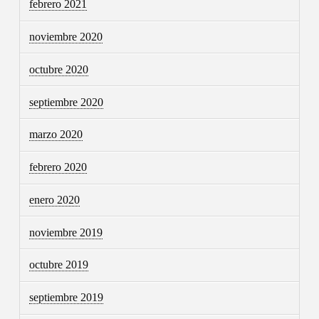
febrero 2021
noviembre 2020
octubre 2020
septiembre 2020
marzo 2020
febrero 2020
enero 2020
noviembre 2019
octubre 2019
septiembre 2019