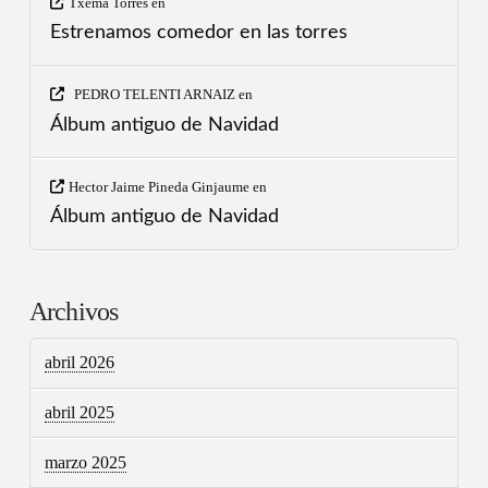
Txema Torres
en
Estrenamos comedor en las torres
PEDRO TELENTI ARNAIZ
en
Álbum antiguo de Navidad
Hector Jaime Pineda Ginjaume
en
Álbum antiguo de Navidad
Archivos
abril 2026
abril 2025
marzo 2025