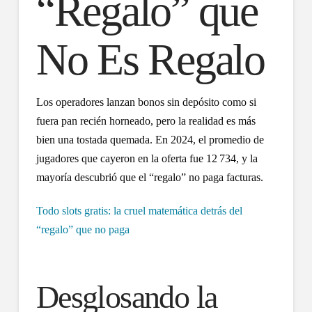
“Regalo” que
No Es Regalo
Los operadores lanzan bonos sin depósito como si
fuera pan recién horneado, pero la realidad es más
bien una tostada quemada. En 2024, el promedio de
jugadores que cayeron en la oferta fue 12 734, y la
mayoría descubrió que el “regalo” no paga facturas.
Todo slots gratis: la cruel matemática detrás del
“regalo” que no paga
Desglosando la