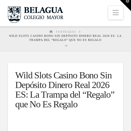
T
t
W
Nav
HOME
ENTRADAS
WILD SLOTS CASINO BONO SIN DEPÓSITO DINERO REAL 2026 ES: LA
TRAMPA DEL “REGALO” QUE NO ES REGALO
Wild Slots Casino Bono Sin
Depósito Dinero Real 2026
ES: La Trampa del “Regalo”
que No Es Regalo