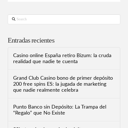
Search
Entradas recientes
Casino online España retiro Bizum: la cruda
realidad que nadie te cuenta
Grand Club Casino bono de primer depósito
200 free spins ES: la jugada de marketing
que nadie realmente celebra
Punto Banco sin Depósito: La Trampa del
“Regalo” que No Existe