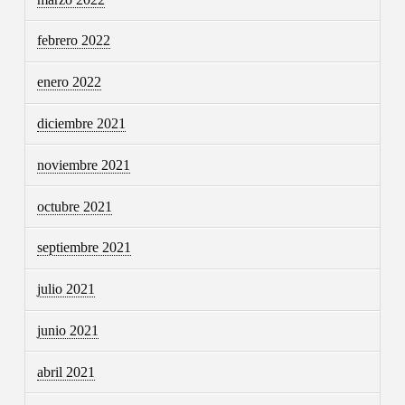
febrero 2022
enero 2022
diciembre 2021
noviembre 2021
octubre 2021
septiembre 2021
julio 2021
junio 2021
abril 2021