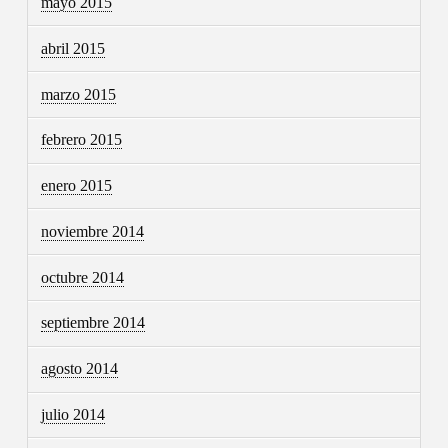
mayo 2015
abril 2015
marzo 2015
febrero 2015
enero 2015
noviembre 2014
octubre 2014
septiembre 2014
agosto 2014
julio 2014