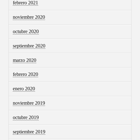
febrero 2021
noviembre 2020
octubre 2020
septiembre 2020
marzo 2020
febrero 2020
enero 2020
noviembre 2019
octubre 2019
septiembre 2019