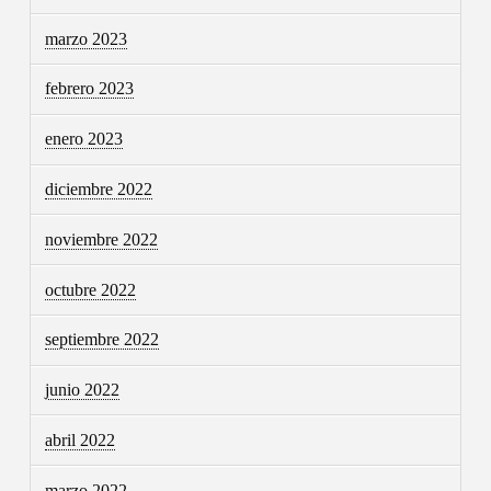
marzo 2023
febrero 2023
enero 2023
diciembre 2022
noviembre 2022
octubre 2022
septiembre 2022
junio 2022
abril 2022
marzo 2022