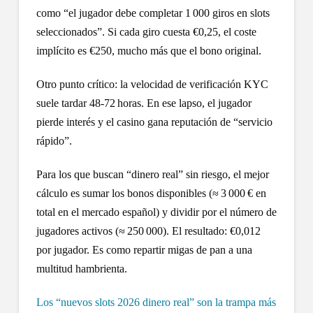
como “el jugador debe completar 1 000 giros en slots
seleccionados”. Si cada giro cuesta €0,25, el coste
implícito es €250, mucho más que el bono original.
Otro punto crítico: la velocidad de verificación KYC
suele tardar 48‑72 horas. En ese lapso, el jugador
pierde interés y el casino gana reputación de “servicio
rápido”.
Para los que buscan “dinero real” sin riesgo, el mejor
cálculo es sumar los bonos disponibles (≈ 3 000 € en
total en el mercado español) y dividir por el número de
jugadores activos (≈ 250 000). El resultado: €0,012
por jugador. Es como repartir migas de pan a una
multitud hambrienta.
Los “nuevos slots 2026 dinero real” son la trampa más