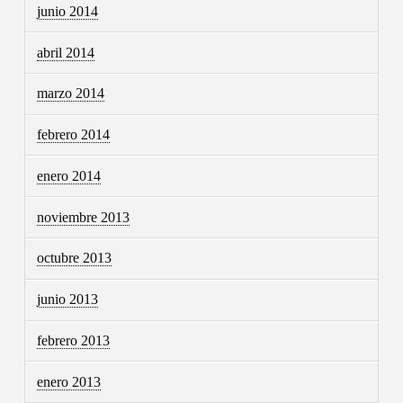
junio 2014
abril 2014
marzo 2014
febrero 2014
enero 2014
noviembre 2013
octubre 2013
junio 2013
febrero 2013
enero 2013