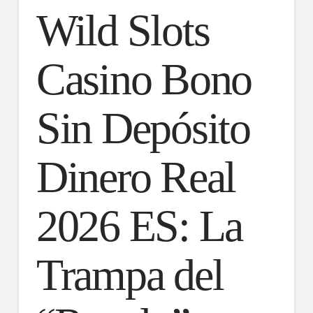
Wild Slots
Casino Bono
Sin Depósito
Dinero Real
2026 ES: La
Trampa del