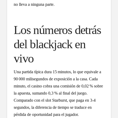
no lleva a ninguna parte.
Los números detrás
del blackjack en
vivo
Una partida típica dura 15 minutos, lo que equivale a
90 000 milisegundos de exposición a la casa. Cada
minuto, el casino cobra una comisión de 0,02 % sobre
la apuesta, sumando 0,3 % al final del juego.
Comparado con el slot Starburst, que paga en 3‑4
segundos, la diferencia de tiempo se traduce en
pérdida de oportunidad para el jugador.