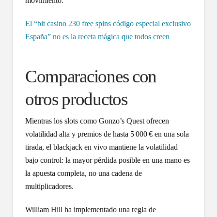
movimiento.
El “bit casino 230 free spins código especial exclusivo
España” no es la receta mágica que todos creen
Comparaciones con
otros productos
Mientras los slots como Gonzo’s Quest ofrecen
volatilidad alta y premios de hasta 5 000 € en una sola
tirada, el blackjack en vivo mantiene la volatilidad
bajo control: la mayor pérdida posible en una mano es
la apuesta completa, no una cadena de
multiplicadores.
William Hill ha implementado una regla de