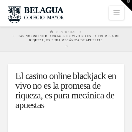
T
t
W
Nav
HOME
ENTRADAS
EL CASINO ONLINE BLACKJACK EN VIVO NO ES LA PROMESA DE
RIQUEZA, ES PURA MECÁNICA DE APUESTAS
El casino online blackjack en
vivo no es la promesa de
riqueza, es pura mecánica de
apuestas