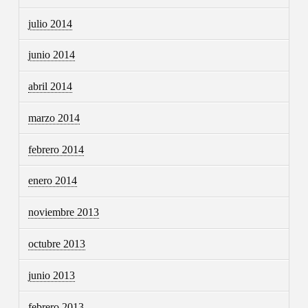
julio 2014
junio 2014
abril 2014
marzo 2014
febrero 2014
enero 2014
noviembre 2013
octubre 2013
junio 2013
febrero 2013