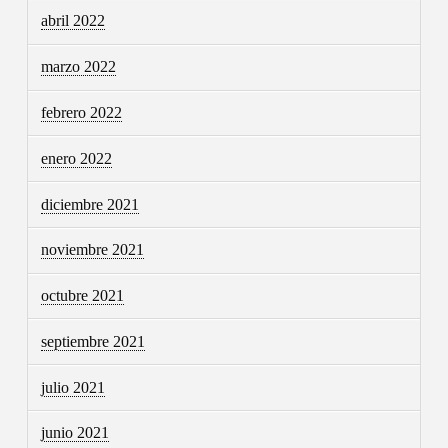
abril 2022
marzo 2022
febrero 2022
enero 2022
diciembre 2021
noviembre 2021
octubre 2021
septiembre 2021
julio 2021
junio 2021