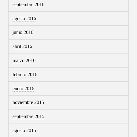
septiembre 2016
agosto 2016
junio 2016
abril 2016
marzo 2016
febrero 2016
enero 2016
noviembre 2015
septiembre 2015
agosto 2015