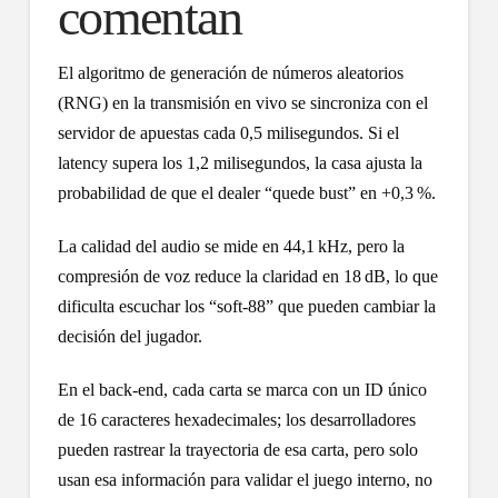
comentan
El algoritmo de generación de números aleatorios
(RNG) en la transmisión en vivo se sincroniza con el
servidor de apuestas cada 0,5 milisegundos. Si el
latency supera los 1,2 milisegundos, la casa ajusta la
probabilidad de que el dealer “quede bust” en +0,3 %.
La calidad del audio se mide en 44,1 kHz, pero la
compresión de voz reduce la claridad en 18 dB, lo que
dificulta escuchar los “soft‑88” que pueden cambiar la
decisión del jugador.
En el back‑end, cada carta se marca con un ID único
de 16 caracteres hexadecimales; los desarrolladores
pueden rastrear la trayectoria de esa carta, pero solo
usan esa información para validar el juego interno, no