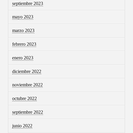
septiembre 2023
mayo 2023
marzo 2023
febrero 2023
enero 2023
diciembre 2022
noviembre 2022
octubre 2022
septiembre 2022
junio 2022