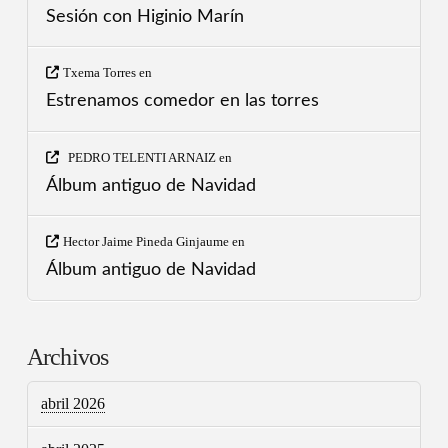
Sesión con Higinio Marín
Txema Torres
en
Estrenamos comedor en las torres
PEDRO TELENTI ARNAIZ
en
Álbum antiguo de Navidad
Hector Jaime Pineda Ginjaume
en
Álbum antiguo de Navidad
Archivos
abril 2026