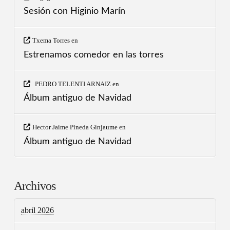
Sesión con Higinio Marín
Txema Torres
en
Estrenamos comedor en las torres
PEDRO TELENTI ARNAIZ
en
Álbum antiguo de Navidad
Hector Jaime Pineda Ginjaume
en
Álbum antiguo de Navidad
Archivos
abril 2026