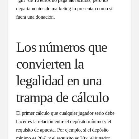
“gift” de 10 euros no paga las facturas, pero los
departamentos de marketing lo presentan como si
fuera una donación.
Los números que
convierten la
legalidad en una
trampa de cálculo
El primer cálculo que cualquier jugador serio debe
hacer es la relación entre el depósito mínimo y el
requisito de apuesta. Por ejemplo, si el depósito
mínimo es 20 €, y el requisito es 30×, el jugador