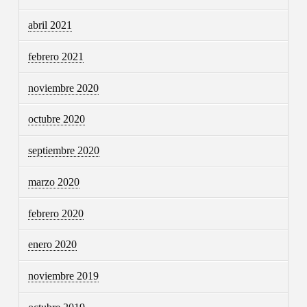
abril 2021
febrero 2021
noviembre 2020
octubre 2020
septiembre 2020
marzo 2020
febrero 2020
enero 2020
noviembre 2019