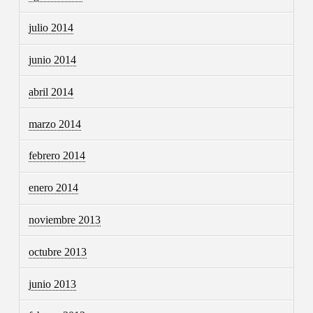
julio 2014
junio 2014
abril 2014
marzo 2014
febrero 2014
enero 2014
noviembre 2013
octubre 2013
junio 2013