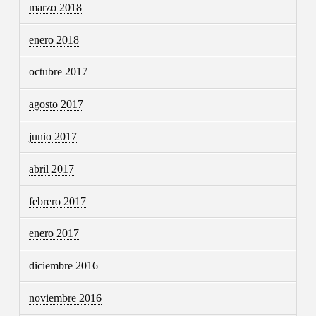
marzo 2018
enero 2018
octubre 2017
agosto 2017
junio 2017
abril 2017
febrero 2017
enero 2017
diciembre 2016
noviembre 2016