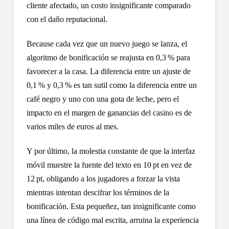
cliente afectado, un costo insignificante comparado
con el daño reputacional.
Because cada vez que un nuevo juego se lanza, el
algoritmo de bonificación se reajusta en 0,3 % para
favorecer a la casa. La diferencia entre un ajuste de
0,1 % y 0,3 % es tan sutil como la diferencia entre un
café negro y uno con una gota de leche, pero el
impacto en el margen de ganancias del casino es de
varios miles de euros al mes.
Y por último, la molestia constante de que la interfaz
móvil muestre la fuente del texto en 10 pt en vez de
12 pt, obligando a los jugadores a forzar la vista
mientras intentan descifrar los términos de la
bonificación. Esta pequeñez, tan insignificante como
una línea de código mal escrita, arruina la experiencia