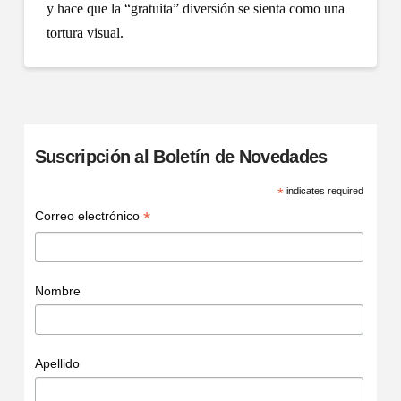
y hace que la “gratuita” diversión se sienta como una
tortura visual.
Suscripción al Boletín de Novedades
*
indicates required
*
Correo electrónico
Nombre
Apellido