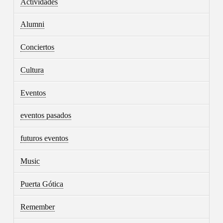
Actividades
Alumni
Conciertos
Cultura
Eventos
eventos pasados
futuros eventos
Music
Puerta Gótica
Remember