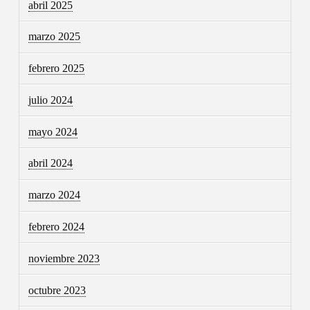
abril 2025
marzo 2025
febrero 2025
julio 2024
mayo 2024
abril 2024
marzo 2024
febrero 2024
noviembre 2023
octubre 2023