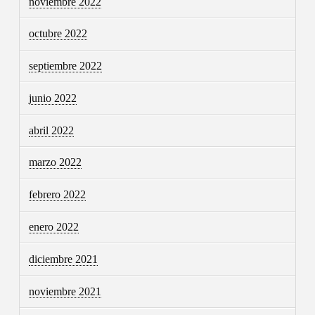
noviembre 2022
octubre 2022
septiembre 2022
junio 2022
abril 2022
marzo 2022
febrero 2022
enero 2022
diciembre 2021
noviembre 2021