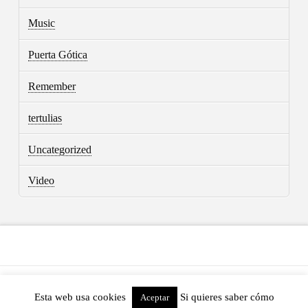
Music
Puerta Gótica
Remember
tertulias
Uncategorized
Video
ASSIGN A MENU
Esta web usa cookies
Si quieres saber cómo
Aceptar