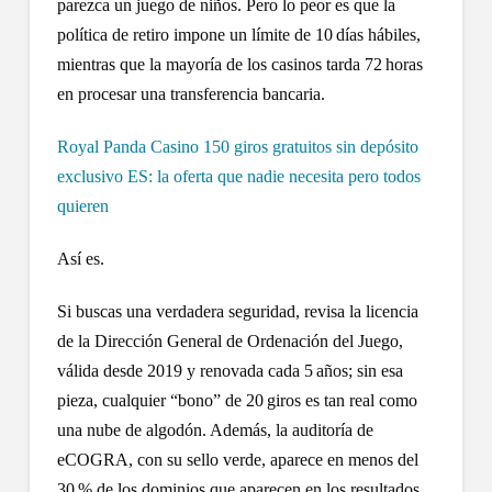
parezca un juego de niños. Pero lo peor es que la
política de retiro impone un límite de 10 días hábiles,
mientras que la mayoría de los casinos tarda 72 horas
en procesar una transferencia bancaria.
Royal Panda Casino 150 giros gratuitos sin depósito
exclusivo ES: la oferta que nadie necesita pero todos
quieren
Así es.
Si buscas una verdadera seguridad, revisa la licencia
de la Dirección General de Ordenación del Juego,
válida desde 2019 y renovada cada 5 años; sin esa
pieza, cualquier “bono” de 20 giros es tan real como
una nube de algodón. Además, la auditoría de
eCOGRA, con su sello verde, aparece en menos del
30 % de los dominios que aparecen en los resultados