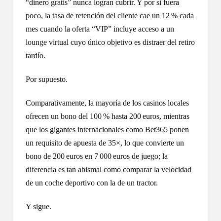
“dinero gratis” nunca logran cubrir. Y por si fuera
poco, la tasa de retención del cliente cae un 12 % cada
mes cuando la oferta “VIP” incluye acceso a un
lounge virtual cuyo único objetivo es distraer del retiro
tardío.
Por supuesto.
Comparativamente, la mayoría de los casinos locales
ofrecen un bono del 100 % hasta 200 euros, mientras
que los gigantes internacionales como Bet365 ponen
un requisito de apuesta de 35×, lo que convierte un
bono de 200 euros en 7 000 euros de juego; la
diferencia es tan abismal como comparar la velocidad
de un coche deportivo con la de un tractor.
Y sigue.