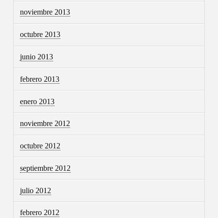
noviembre 2013
octubre 2013
junio 2013
febrero 2013
enero 2013
noviembre 2012
octubre 2012
septiembre 2012
julio 2012
febrero 2012