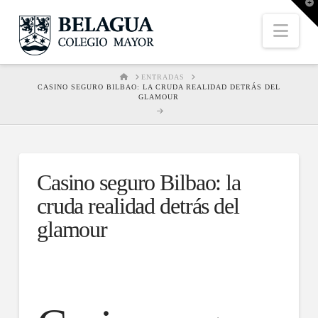
T
t
W
Nav
HOME
ENTRADAS
CASINO SEGURO BILBAO: LA CRUDA REALIDAD DETRÁS DEL
GLAMOUR
Casino seguro Bilbao: la
cruda realidad detrás del
glamour