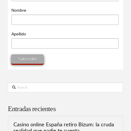
Nombre
Apellido
Search
Entradas recientes
Casino online España retiro Bizum: la cruda
realidad que nadie te cuenta