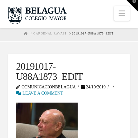
T
t
W
Nav
HOME
CARDENAL RAVASI
20191017-U88A1873_EDIT
20191017-
U88A1873_EDIT
COMUNICACIONBELAGUA
24/10/2019
LEAVE A COMMENT